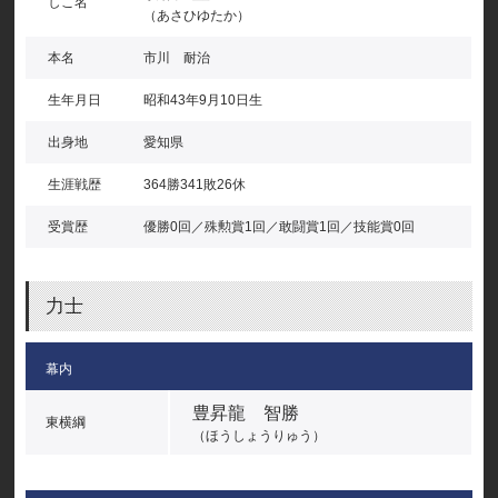
しこ名
（あさひゆたか）
本名
市川 耐治
生年月日
昭和43年9月10日生
出身地
愛知県
生涯戦歴
364勝341敗26休
受賞歴
優勝0回／殊勲賞1回／敢闘賞1回／技能賞0回
力士
幕内
豊昇龍 智勝
東横綱
（ほうしょうりゅう）