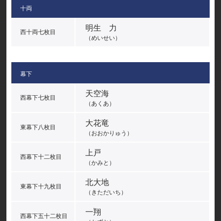
十両
明生 力
西十両七枚目
（めいせい）
幕下
天空海
西幕下七枚目
（あくあ）
大花竜
東幕下八枚目
（おおかりゅう）
上戸
西幕下十二枚目
（かみと）
北大地
東幕下十九枚目
（きただいち）
一翔
西幕下五十二枚目