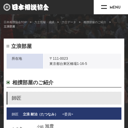
MENU
日本相撲協会TOP
力士情報・成績
力士データ
相撲部屋のご紹介
立浪部屋
立浪部屋
所在地
〒111-0023
東京都台東区橋場1-16-5
相撲部屋のご紹介
師匠
師匠
立浪 耐治（たつなみ）
<委員>
旭豊
小結