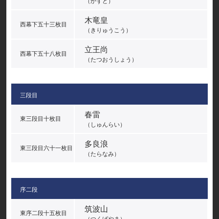
（かずと）
木竜皇
西幕下五十三枚目
（きりゅうこう）
立王尚
西幕下五十八枚目
（たつおうしょう）
三段目
春雷
東三段目十枚目
（しゅんらい）
多良浪
東三段目六十一枚目
（たらなみ）
序二段
筑波山
東序二段十五枚目