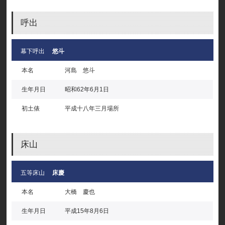
呼出
幕下呼出
悠斗
本名
河島 悠斗
生年月日
昭和62年6月1日
初土俵
平成十八年三月場所
床山
五等床山
床慶
本名
大橋 慶也
生年月日
平成15年8月6日