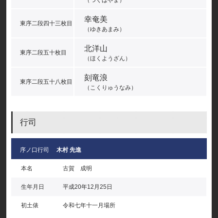
（つくばやま）
幸奄美
東序二段四十三枚目
（ゆきあまみ）
北洋山
東序二段五十枚目
（ほくようざん）
刻竜浪
東序二段五十八枚目
（こくりゅうなみ）
行司
序ノ口行司
木村 先進
本名
古賀 成明
生年月日
平成20年12月25日
初土俵
令和七年十一月場所