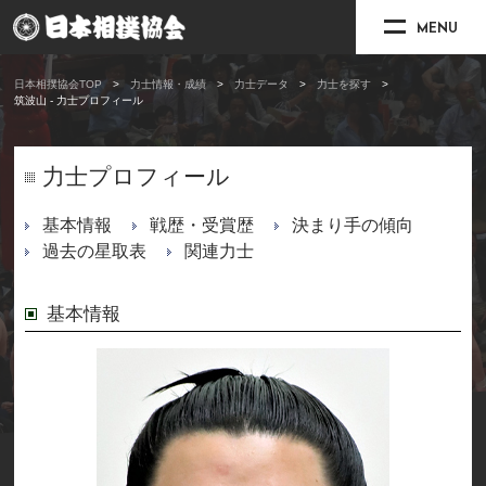
MENU
日本相撲協会TOP
力士情報・成績
力士データ
力士を探す
筑波山 - 力士プロフィール
力士プロフィール
基本情報
戦歴・受賞歴
決まり手の傾向
過去の星取表
関連力士
基本情報