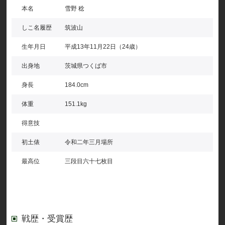
本名
雪野 稔
しこ名履歴
筑波山
生年月日
平成13年11月22日（24歳）
出身地
茨城県つくば市
身長
184.0cm
体重
151.1kg
得意技
初土俵
令和二年三月場所
最高位
三段目六十七枚目
戦歴・受賞歴