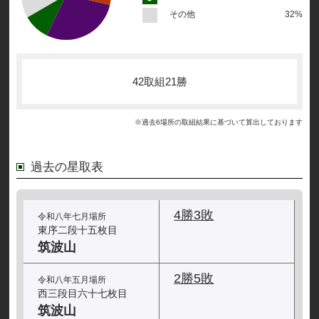
その他
32%
42取組21勝
※過去6場所の取組結果に基づいて算出しております
過去の星取表
4勝3敗
令和八年七月場所
東序二段十五枚目
筑波山
2勝5敗
令和八年五月場所
西三段目六十七枚目
筑波山