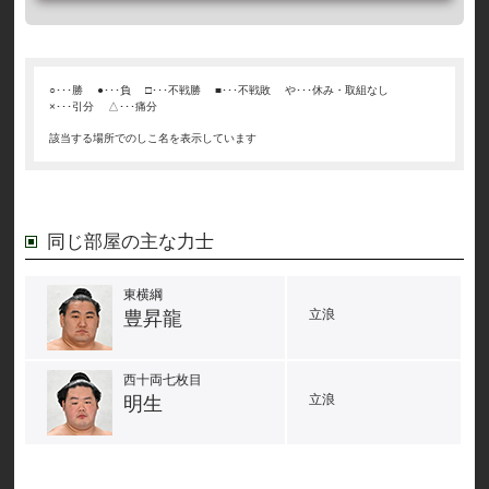
○･･･勝
●･･･負
□･･･不戦勝
■･･･不戦敗
や･･･休み・取組なし
×･･･引分
△･･･痛分
該当する場所でのしこ名を表示しています
同じ部屋の主な力士
東横綱
立浪
豊昇龍
西十両七枚目
立浪
明生