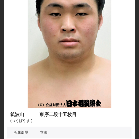
筑波山 東序二段十五枚目
(つくばやま )
所属部屋
立浪