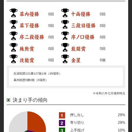
0回
0回
0回
0回
0回
0回
0回
0回
0回
0個
生涯戦歴
131勝127敗1休（38場所）
幕内戦歴
0勝0敗（0場所）
※令和八年七月場所時点
決まり手の傾向
押し出し
29%
寄り切り
29%
上手投げ
10%