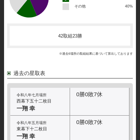
その他
40%
42取組23勝
※過去6場所の取組結果に基づいて算出しております
過去の星取表
0勝0敗7休
令和八年七月場所
西幕下五十二枚目
一翔 幸
0勝0敗7休
令和八年五月場所
東幕下十二枚目
一翔 幸