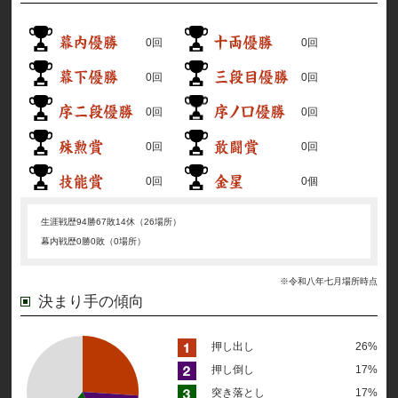
0回
0回
0回
0回
0回
0回
0回
0回
0回
0個
生涯戦歴
94勝67敗14休（26場所）
幕内戦歴
0勝0敗（0場所）
※令和八年七月場所時点
決まり手の傾向
押し出し
26%
押し倒し
17%
突き落とし
17%