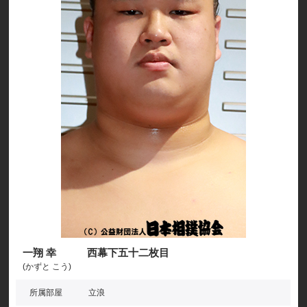
一翔 幸 西幕下五十二枚目
(かずと こう)
所属部屋
立浪