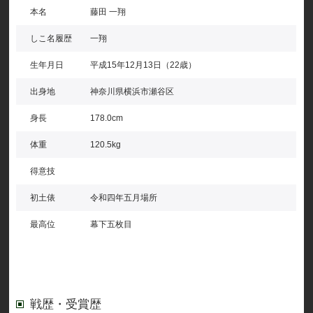
本名
藤田 一翔
しこ名履歴
一翔
生年月日
平成15年12月13日（22歳）
出身地
神奈川県横浜市瀬谷区
身長
178.0cm
体重
120.5kg
得意技
初土俵
令和四年五月場所
最高位
幕下五枚目
戦歴・受賞歴