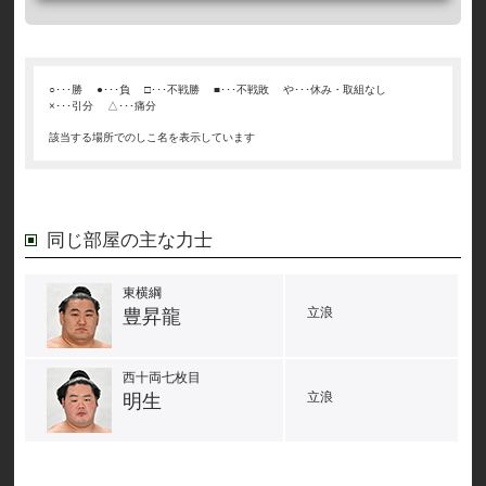
○･･･勝
●･･･負
□･･･不戦勝
■･･･不戦敗
や･･･休み・取組なし
×･･･引分
△･･･痛分
該当する場所でのしこ名を表示しています
同じ部屋の主な力士
東横綱
立浪
豊昇龍
西十両七枚目
立浪
明生