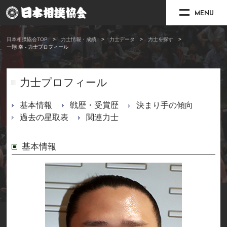
MENU
日本相撲協会TOP
力士情報・成績
力士データ
力士を探す
一翔 幸 - 力士プロフィール
力士プロフィール
基本情報
戦歴・受賞歴
決まり手の傾向
過去の星取表
関連力士
基本情報