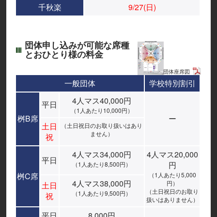
千秋楽
9/27(日)
団体申し込みが可能な席種
とおひとり様の料金
団体座席図
一般団体
学校特別割引
4人マス40,000円
平日
（1人あたり10,000円）
桝B席
ー
土日
（土日祝日のお取り扱いはあり
ません）
祝
4人マス34,000円
4人マス20,000
平日
円
（1人あたり8,500円）
桝C席
（1人あたり5,000
4人マス38,000円
円）
土日
（土日祝日のお取り
（1人あたり9,500円）
祝
扱いはありません）
平日
8,000円