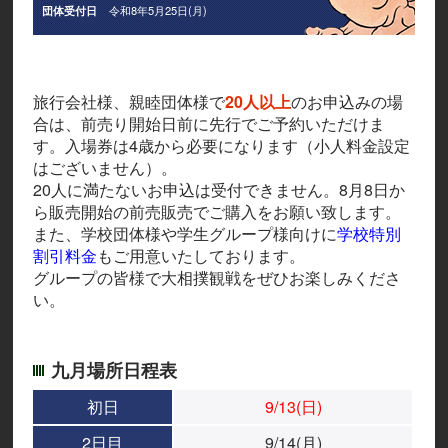
団体受付日
令和8年5月25日(月)
旅行会社様、親睦団体様で
20人以上
のお申込みの場
合は、前売り開始日前に先行でご予約いただけま
す。入場券は4歳から必要になります（小人料金設定
はございません）。
20人に満たないお申込は受付できません。8月8日か
ら販売開始の前売販売でご購入をお願い致します。
また、学校団体様や学生グループ様向けに
学校特別
割引料金
もご用意いたしております。
グループの皆様で大相撲観戦をぜひお楽しみくださ
い。
九月場所日程表
初日
9/13(日)
2日目
9/14(月)