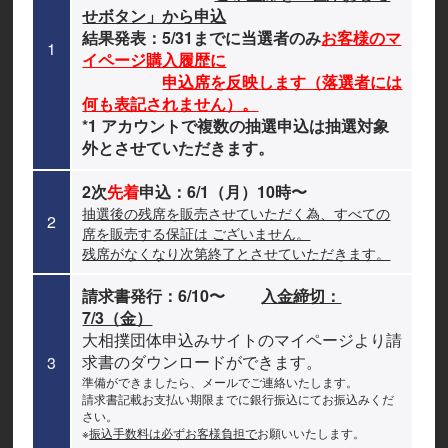
せボタン」から申込
結果発表：5/31までに当選者のみ
お客様のマ
1
イページ購入履歴に
申込席を反映します（落選者には
何も表記されません）。
*1 アカウントで複数の抽選申込は抽選対象
外とさせていただきます。
2次
先着
申込：6/1（月）10時〜
抽選後の残席を販売させていただく為、すべての
2
席を販売する保証は ございません。
残席がなくなり次第終了とさせていただきます。
請求書発行：6/10〜
入金締切：
7/3（金）
大相撲団体申込みサイトのマイページより請
求書のダウンロードができます。
3
準備ができましたら、メールでご連絡いたします。
請求書記載お支払い期限までに銀行振込にてお振込みくだ
さい。
※
振込手数料は必ずお客様負担で
お願いいたします。