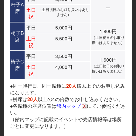
椅子A
ー
土日
（土日祝日のお取り扱いはあり
席
ません）
祝
平日
5,000円
1,800円
椅子B
（土日祝日のお取り
土日
5,500円
席
扱いはありません）
祝
平日
3,500円
1,600円
椅子C
（土日祝日のお取り
土日
4,000円
席
扱いはありません）
祝
※同一興行日、同一席種に
20人
様以上でのお申し込み
になります。
※桝席は
20人
以上の4の倍数でお申し込みください。
※各席種の座席位置は
館内マップ
にてご参照くださ
い。
（館内マップに記載のイベントや売店情報等は場所
ごとに変更になります。）