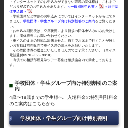
・インターネットでのお申込みができない環境の団体様は、これまで
どおりFAXでのお申込みを承ります。
＜一般団体申込書＞
＜旅行団
体申込書＞
・学校団体など学割のお申込みについてはインターネットからはでき
ません。
学校団体・学生グループ向け特別割引のご案内
をご覧くださ
い。
・お申込み期間後は、空席状況により新規の団体申込みのみお受けし
ます。団体担当にお問い合わせください。
・車イスのままの観戦は出来ません。自力でお席まで行くことが難し
いお客様は前売販売で車イス席の購入をお願いいたします。
その際団体券の返金はいたしませんのでご了承ください。（車イス
電話受付0570－02－9310）
・有償での相撲部屋見学ツアー募集は相撲協会内で禁止しておりま
す。
学校団体・学生グループ向け特別割引のご案
内
4歳〜18歳までの学生様へ、入場料金の特別割引料金
のご案内はこちらから
学校団体・学生グループ向け特別割引