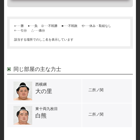
○･･･勝
●･･･負
□･･･不戦勝
■･･･不戦敗
や･･･休み・取組なし
×･･･引分
△･･･痛分
該当する場所でのしこ名を表示しています
同じ部屋の主な力士
西横綱
二所ノ関
大の里
東十両九枚目
二所ノ関
白熊