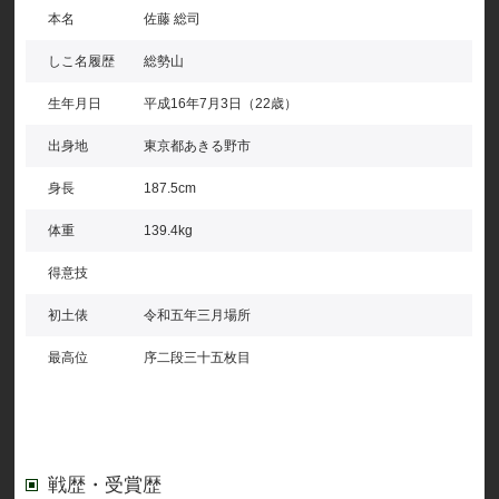
本名
佐藤 総司
しこ名履歴
総勢山
生年月日
平成16年7月3日（22歳）
出身地
東京都あきる野市
身長
187.5cm
体重
139.4kg
得意技
初土俵
令和五年三月場所
最高位
序二段三十五枚目
戦歴・受賞歴