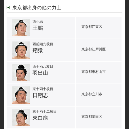
東京都出身の他の力士
西小結
東京都江東区
王鵬
西前頭九枚目
東京都江戸川区
翔猿
西十両八枚目
東京都東村山市
羽出山
東十両十枚目
東京都立川市
日翔志
東十両十二枚目
東京都墨田区
東白龍