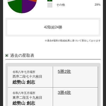
その他
29%
42取組24勝
※過去6場所の取組結果に基づいて算出しております
過去の星取表
5勝2敗
令和八年七月場所
西序二段七十六枚目
総勢山 創志
3勝4敗
令和八年五月場所
東序二段五十九枚目
総勢山 創志