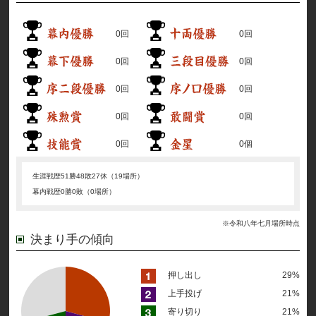
0回
0回
0回
0回
0回
0回
0回
0回
0回
0個
生涯戦歴
51勝48敗27休（19場所）
幕内戦歴
0勝0敗（0場所）
※令和八年七月場所時点
決まり手の傾向
押し出し
29%
上手投げ
21%
寄り切り
21%