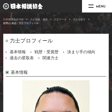
MENU
日本相撲協会TOP
力士情報・成績
力士データ
力士を探す
総勢山 創志 - 力士プロフィール
力士プロフィール
基本情報
戦歴・受賞歴
決まり手の傾向
過去の星取表
関連力士
基本情報