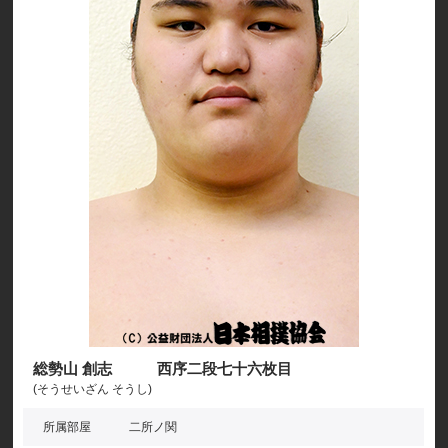
総勢山 創志 西序二段七十六枚目
(そうせいざん そうし)
所属部屋
二所ノ関