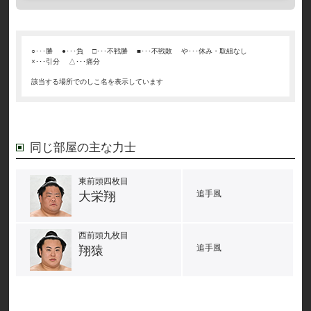
○･･･勝
●･･･負
□･･･不戦勝
■･･･不戦敗
や･･･休み・取組なし
×･･･引分
△･･･痛分
該当する場所でのしこ名を表示しています
同じ部屋の主な力士
東前頭四枚目
追手風
大栄翔
西前頭九枚目
追手風
翔猿