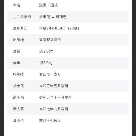
本名
沢田 日登志
しこ名履歴
沢田翔 → 日翔志
生年月日
平成9年8月14日（28歳）
出身地
東京都立川市
身長
182.0cm
体重
158.0kg
得意技
右四つ・寄り
初土俵
令和三年五月場所
新十両
令和五年十一月場所
新入幕
令和七年九月場所
最高位
前頭十七枚目