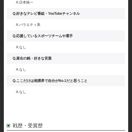
A.日本統一
Q.好きなテレビ番組・YouTubeチャンネル
A.バラエティ系
Q.応援しているスポーツチームや選手
A.なし
Q.座右の銘・好きな言葉
A.なし
Q.ここだけは相撲界で自分がNo.1だと思うこと
A.なし
戦歴・受賞歴