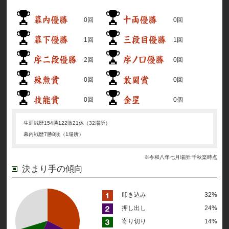
0回
0回
1回
1回
2回
0回
0回
0回
0回
0個
生涯戦歴
154勝122敗21休（32場所）
幕内戦歴
7勝8敗（1場所）
※令和八年七月場所:千秋楽時点
決まり手の傾向
叩き込み
32%
押し出し
24%
寄り切り
14%