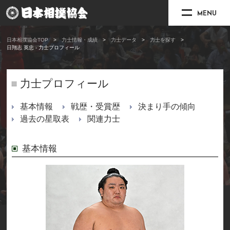
MENU
日本相撲協会TOP
力士情報・成績
力士データ
力士を探す
日翔志 英忠 - 力士プロフィール
力士プロフィール
基本情報
戦歴・受賞歴
決まり手の傾向
過去の星取表
関連力士
基本情報