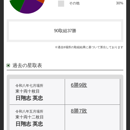
その他
30%
90取組37勝
※過去6場所の取組結果に基づいて算出しております
過去の星取表
6勝9敗
令和八年七月場所
東十両十枚目
日翔志 英忠
8勝7敗
令和八年五月場所
東十両十二枚目
日翔志 英忠