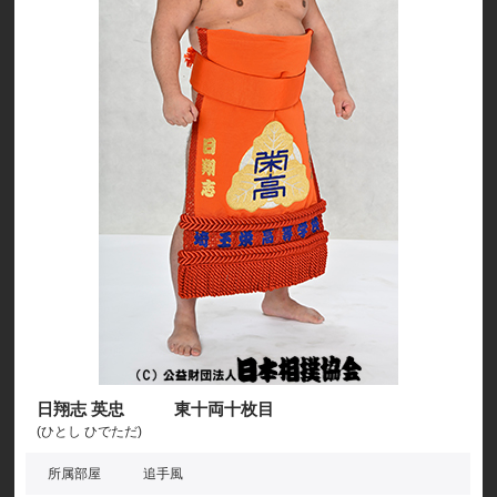
日翔志 英忠 東十両十枚目
(ひとし ひでただ)
所属部屋
追手風