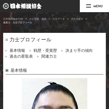
MENU
日本相撲協会TOP
力士情報・成績
力士データ
力士を探す
泉富士 - 力士プロフィール
力士プロフィール
基本情報
戦歴・受賞歴
決まり手の傾向
過去の星取表
関連力士
基本情報