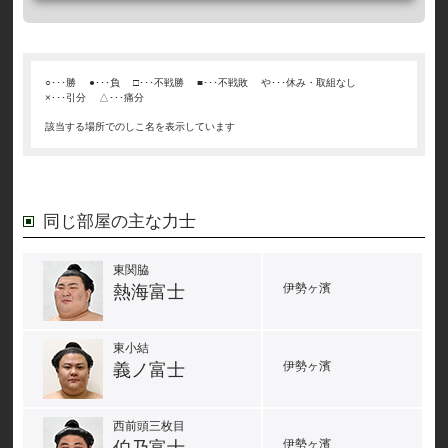
○･･･勝
●･･･負
□･･･不戦勝
■･･･不戦敗
や･･･休み・取組なし
×･･･引分
△･･･痛分
該当する場所でのしこ名を表示しています
同じ部屋の主な力士
東関脇
伊勢ヶ濱
熱海富士
東小結
伊勢ヶ濱
義ノ富士
西前頭三枚目
伊勢ヶ濱