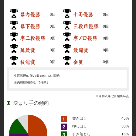
0回
0回
0回
0回
0回
0回
0回
0回
0回
0個
生涯戦歴
87勝77敗18休（27場所）
幕内戦歴
0勝0敗（0場所）
※令和八年七月場所時点
決まり手の傾向
突き出し
45%
押し出し
30%
引き落とし
15%