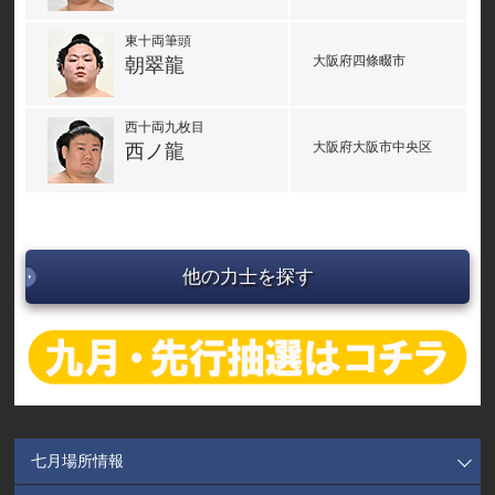
東十両筆頭
大阪府四條畷市
朝翠龍
西十両九枚目
大阪府大阪市中央区
西ノ龍
他の力士を探す
七月場所情報