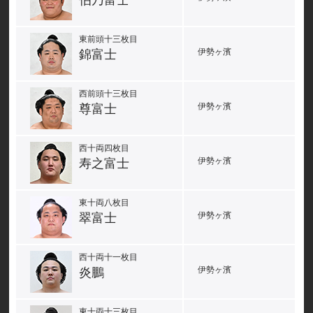
伯乃富士
東前頭十三枚目
伊勢ヶ濱
錦富士
西前頭十三枚目
伊勢ヶ濱
尊富士
西十両四枚目
伊勢ヶ濱
寿之富士
東十両八枚目
伊勢ヶ濱
翠富士
西十両十一枚目
伊勢ヶ濱
炎鵬
東十両十三枚目