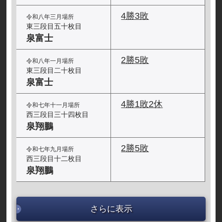
4勝3敗
令和八年三月場所
東三段目五十枚目
泉富士
2勝5敗
令和八年一月場所
東三段目二十枚目
泉富士
4勝1敗2休
令和七年十一月場所
西三段目三十四枚目
泉翔鵬
2勝5敗
令和七年九月場所
西三段目十二枚目
泉翔鵬
さらに表示