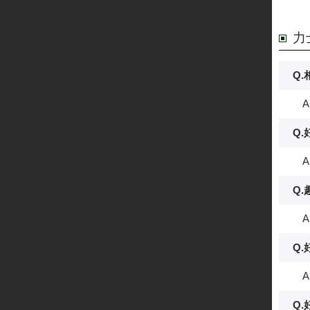
力
Q
A
Q
A
Q
A
Q
A
Q