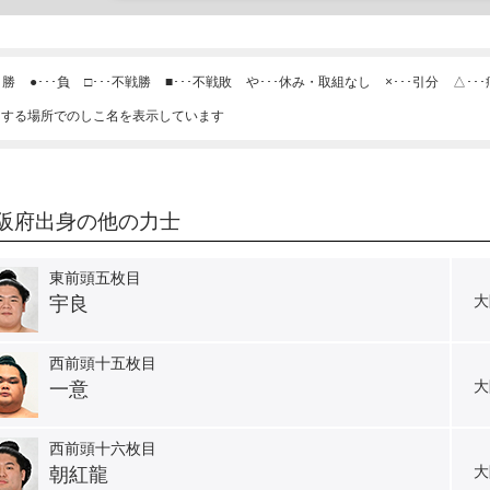
･勝
●･･･負
□･･･不戦勝
■･･･不戦敗
や･･･休み・取組なし
×･･･引分
△･･
当する場所でのしこ名を表示しています
阪府出身の他の力士
東前頭五枚目
大
宇良
西前頭十五枚目
大
一意
西前頭十六枚目
大
朝紅龍