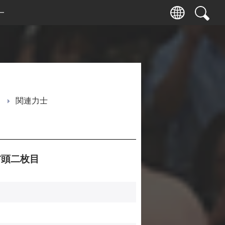
ー
関連力士
頭二枚目