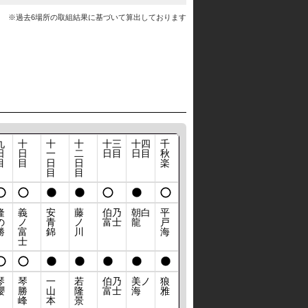
※過去6場所の取組結果に基づいて算出しております
九
十
十
十
十三
十四
千
日
日
一
二
日目
日目
秋
目
目
日
日
楽
目
目
隆
義
安
藤
伯乃
朝白
平
の
ノ
青
ノ
富士
龍
戸
勝
富
錦
川
海
士
琴
琴
一
若
伯乃
美ノ
狼
櫻
勝
山
隆
富士
海
雅
峰
本
景