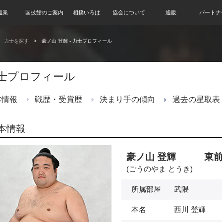
巡業
国技館のご案内
相撲いろは
協会について
通販
パートナ
力士を探す
豪ノ山 登輝 - 力士プロフィール
士プロフィール
本情報
戦歴・受賞歴
決まり手の傾向
過去の星取表
本情報
豪ノ山 登輝 東前
(ごうのやま とうき)
所属部屋
武隈
本名
西川 登輝