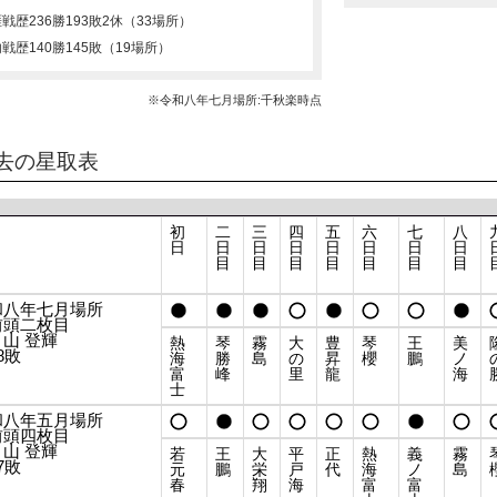
涯戦歴
236勝193敗2休（33場所）
内戦歴
140勝145敗（19場所）
※令和八年七月場所:千秋楽時点
去の星取表
初
二
三
四
五
六
七
八
日
日
日
日
日
日
日
日
目
目
目
目
目
目
目
和八年七月場所
前頭二枚目
山 登輝
熱
琴
霧
大
豊
琴
王
美
8敗
海
勝
島
の
昇
櫻
鵬
ノ
富
峰
里
龍
海
士
和八年五月場所
前頭四枚目
山 登輝
若
王
大
平
正
熱
義
霧
7敗
元
鵬
栄
戸
代
海
ノ
島
春
翔
海
富
富