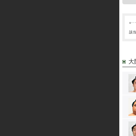
○･･
該
大