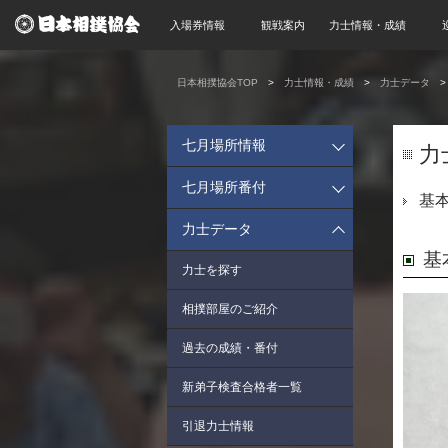
入場券情報
観戦案内
力士情報・成績
日本相撲協会TOP
力士情報・成績
力士データ
七月場所情報
力
七月場所番付
基
力士データ
基
力士を探す
相撲部屋のご紹介
過去の成績・番付
新弟子検査合格者一覧
引退力士情報