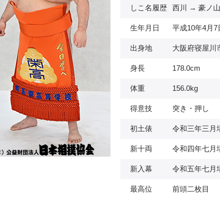
しこ名履歴
西川 → 豪ノ
生年月日
平成10年4月7
出身地
大阪府寝屋川
身長
178.0cm
体重
156.0kg
得意技
突き・押し
初土俵
令和三年三月
新十両
令和四年七月
新入幕
令和五年七月
最高位
前頭二枚目