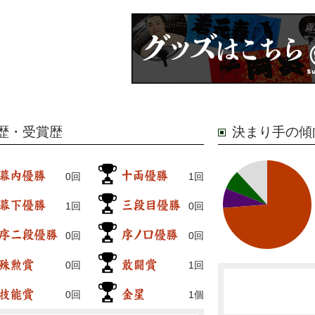
歴・受賞歴
決まり手の傾
0回
1回
1回
0回
0回
0回
0回
1回
0回
1個