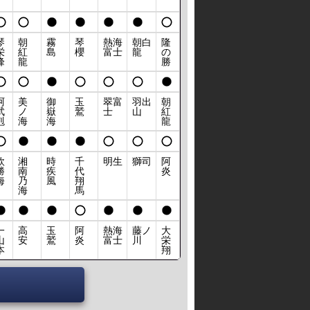
琴
朝
霧
琴
熱海
朝白
隆
栄
紅
島
櫻
富士
龍
の
峰
龍
勝
阿
美
御
玉
翠富
羽出
朝
武
ノ
嶽
鷲
士
山
紅
剋
海
海
龍
欧
湘
時
千
明生
獅司
阿
勝
南
疾
代
炎
海
乃
風
翔
海
馬
一
高
玉
阿
熱海
藤ノ
大
山
安
鷲
炎
富士
川
栄
本
翔