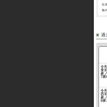
生
幕
過
令
東
豪ノ
7勝
令
西
豪ノ
8勝