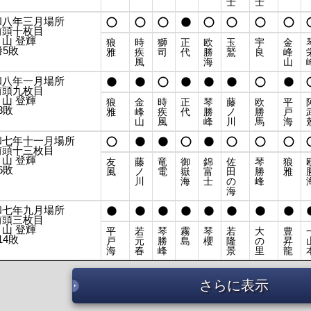
士
士
和八年三月場所
前頭十枚目
山 登輝
狼
時
獅
正
欧
玉
宇
金
勝5敗
雅
疾
司
代
勝
鷲
良
峰
風
海
山
和八年一月場所
前頭九枚目
山 登輝
狼
金
時
正
琴
藤
欧
平
8敗
雅
峰
疾
代
勝
ノ
勝
戸
山
風
峰
川
馬
海
和七年十一月場所
前頭十三枚目
山 登輝
友
藤
竜
御
錦
佐
琴
狼
6敗
風
ノ
電
嶽
富
田
勝
雅
川
海
士
の
峰
海
和七年九月場所
前頭三枚目
山 登輝
平
若
琴
霧
琴
若
大
豊
14敗
戸
元
勝
島
櫻
隆
の
昇
海
春
峰
景
里
龍
さらに表示