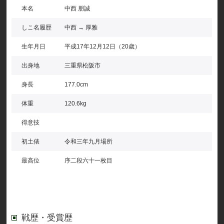
本名
中西 朋誠
しこ名履歴
中西 → 厚雅
生年月日
平成17年12月12日（20歳）
出身地
三重県松阪市
身長
177.0cm
体重
120.6kg
得意技
初土俵
令和三年九月場所
最高位
序二段六十一枚目
戦歴・受賞歴