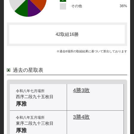
その他
36%
42取組16勝
※過去6場所の取組結果に基づいて算出しております
過去の星取表
4勝3敗
令和八年七月場所
西序二段九十五枚目
厚雅
3勝4敗
令和八年五月場所
東序二段九十三枚目
厚雅