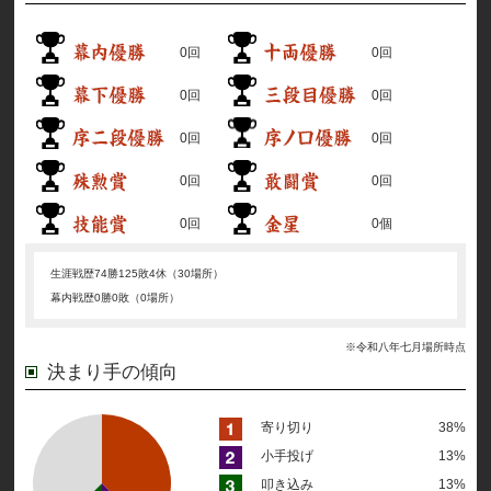
0回
0回
0回
0回
0回
0回
0回
0回
0回
0個
生涯戦歴
74勝125敗4休（30場所）
幕内戦歴
0勝0敗（0場所）
※令和八年七月場所時点
決まり手の傾向
寄り切り
38%
小手投げ
13%
叩き込み
13%