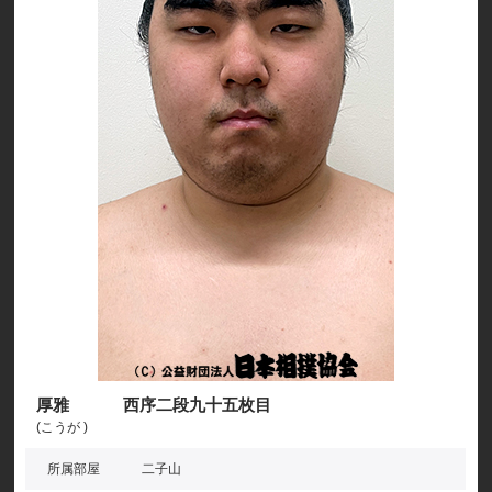
厚雅 西序二段九十五枚目
(こうが )
所属部屋
二子山