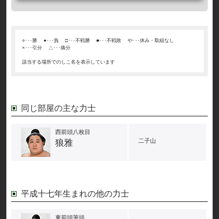
○･･･勝
●･･･負
□･･･不戦勝
■･･･不戦敗
や･･･休み・取組なし
×･･･引分
△･･･痛分
該当する場所でのしこ名を表示しています
同じ部屋の主な力士
西前頭八枚目
二子山
狼雅
平成十七年生まれの他の力士
東前頭筆頭