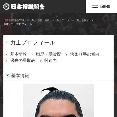
MENU
日本相撲協会TOP
力士情報・成績
力士データ
力士を探す
厚雅 - 力士プロフィール
力士プロフィール
基本情報
戦歴・受賞歴
決まり手の傾向
過去の星取表
関連力士
基本情報