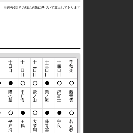
※過去6場所の取組結果に基づいて算出しております
九
十
十
十
十
十
千
日
日
一
二
三
四
秋
目
目
日
日
日
日
楽
目
目
目
目
王
隆
平
豪
美
錦
藤
鵬
の
戸
ノ
ノ
富
青
勝
海
山
海
士
雲
一
平
王
大
藤
宇
若
山
戸
鵬
栄
青
良
元
本
海
翔
雲
春