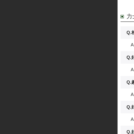
力
Q
A
Q
A
Q
A
Q
A.
Q