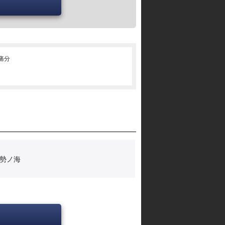
･痛分
勢ノ海