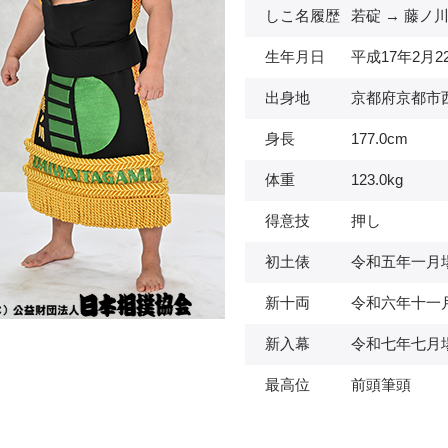
しこ名履歴
若碇 → 藤ノ
生年月日
平成17年2月2
出身地
京都府京都市
身長
177.0cm
体重
123.0kg
得意技
押し
初土俵
令和五年一月
新十両
令和六年十一
新入幕
令和七年七月
最高位
前頭筆頭