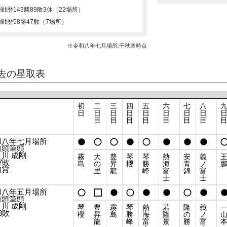
涯戦歴
143勝89敗3休（22場所）
内戦歴
58勝47敗（7場所）
※令和八年七月場所:千秋楽時点
去の星取表
初
二
三
四
五
六
七
八
日
日
日
日
日
日
日
日
目
目
目
目
目
目
目
和八年七月場所
前頭筆頭
川 成剛
霧
大
豊
琴
琴
熱
安
義
7敗
島
の
昇
櫻
勝
海
青
ノ
勲賞
里
龍
峰
富
錦
富
士
士
和八年五月場所
前頭筆頭
川 成剛
琴
豊
霧
琴
熱
若
隆
義
8敗
櫻
昇
島
勝
海
隆
の
ノ
龍
峰
富
景
勝
富