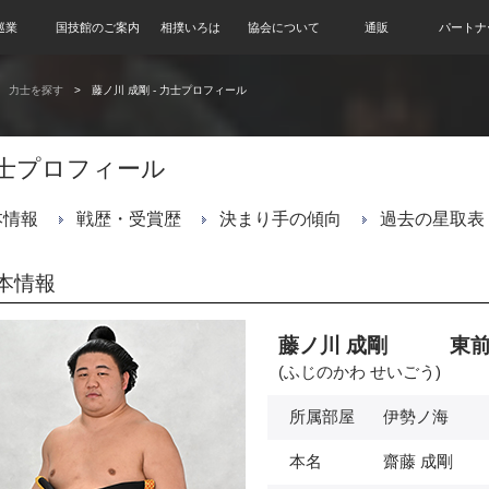
巡業
国技館のご案内
相撲いろは
協会について
通販
パートナ
力士を探す
藤ノ川 成剛 - 力士プロフィール
士プロフィール
本情報
戦歴・受賞歴
決まり手の傾向
過去の星取表
本情報
藤ノ川 成剛 東前
(ふじのかわ せいごう)
所属部屋
伊勢ノ海
本名
齋藤 成剛