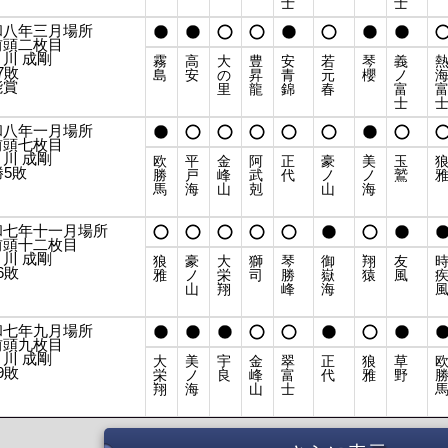
士
士
和八年三月場所
前頭二枚目
川 成剛
霧
高
大
豊
安
若
琴
義
7敗
島
安
の
昇
青
元
櫻
ノ
能賞
里
龍
錦
春
富
士
和八年一月場所
前頭七枚目
川 成剛
欧
平
金
阿
正
豪
美
玉
勝5敗
勝
戸
峰
武
代
ノ
ノ
鷲
馬
海
山
剋
山
海
和七年十一月場所
前頭十二枚目
川 成剛
狼
豪
大
獅
琴
御
翔
友
6敗
雅
ノ
栄
司
勝
嶽
猿
風
山
翔
峰
海
和七年九月場所
前頭九枚目
川 成剛
大
美
宇
金
翠
正
狼
草
9敗
栄
ノ
良
峰
富
代
雅
野
翔
海
山
士