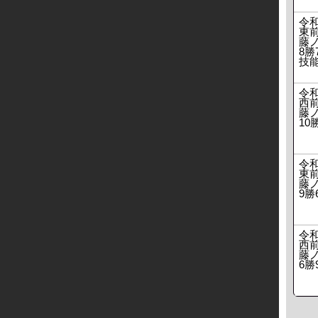
令
東
藤ノ
8勝
技
令
西
藤ノ
10
令
東
藤ノ
9勝
令
西
藤ノ
6勝