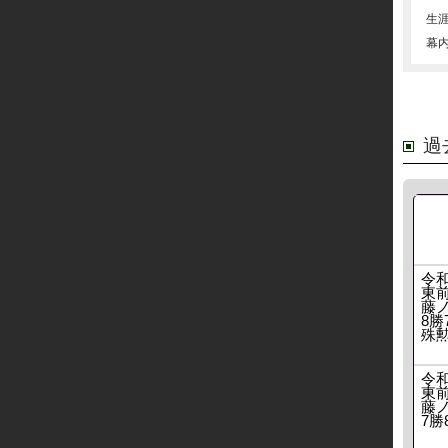
生
幕
過
令
東
藤ノ
8勝
殊
令
東
藤ノ
7勝