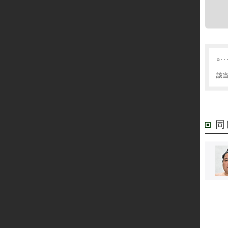
○･･
該
同