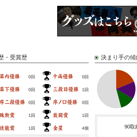
歴・受賞歴
決まり手の傾
0回
0回
0回
1回
0回
0回
1回
1回
90
1回
4個