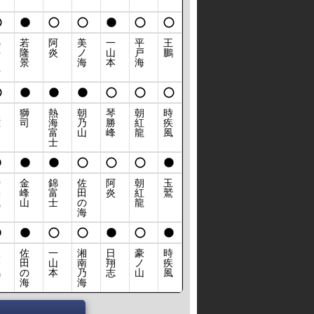
熱
若
阿
美
一
平
王
海
隆
炎
ノ
山
戸
鵬
富
景
海
本
海
士
狼
獅
熱
朝
琴
朝
時
雅
司
海
乃
勝
紅
疾
富
山
峰
龍
風
士
時
金
錦
佐
阿
朝
玉
疾
峰
富
田
炎
紅
鷲
風
山
士
の
龍
海
欧
佐
一
湘
日
豪
時
勝
田
山
南
翔
ノ
疾
馬
の
本
乃
志
山
風
海
海