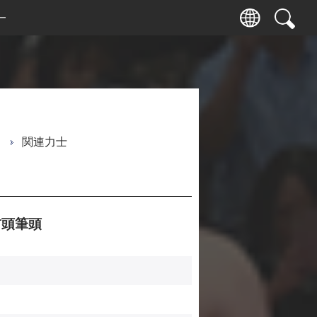
ー
関連力士
頭筆頭