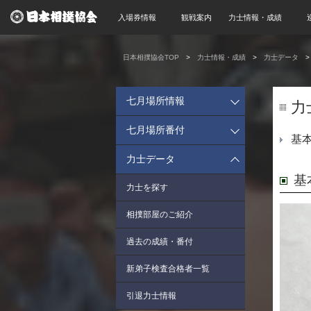
入場券情報
観戦案内
力士情報・成績
日本相撲協会TOP
力士情報・成績
力士データ
七月場所情報
力
七月場所番付
基
力士データ
基
力士を探す
相撲部屋のご紹介
過去の成績・番付
新弟子検査合格者一覧
引退力士情報