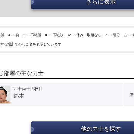
さらに表示
･勝
●･･･負
□･･･不戦勝
■･･･不戦敗
や･･･休み・取組なし
×･･･引分
△･･
当する場所でのしこ名を表示しています
じ部屋の主な力士
西十両十四枚目
伊
錦木
他の力士を探す