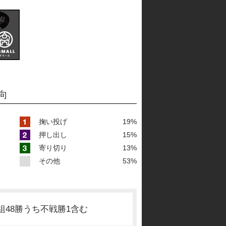
向
掬い投げ
19%
押し出し
15%
寄り切り
13%
その他
53%
取組48勝うち不戦勝1含む