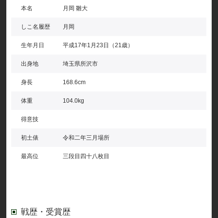
本名
月岡 雛大
しこ名履歴
月岡
生年月日
平成17年1月23日（21歳）
出身地
埼玉県所沢市
身長
168.6cm
体重
104.0kg
得意技
初土俵
令和二年三月場所
最高位
三段目四十八枚目
戦歴・受賞歴