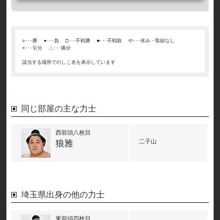
○･･･勝
●･･･負
□･･･不戦勝
■･･･不戦敗
や･･･休み・取組なし
×･･･引分
△･･･痛分
該当する場所でのしこ名を表示しています
同じ部屋の主な力士
西前頭八枚目
二子山
狼雅
埼玉県出身の他の力士
東前頭四枚目