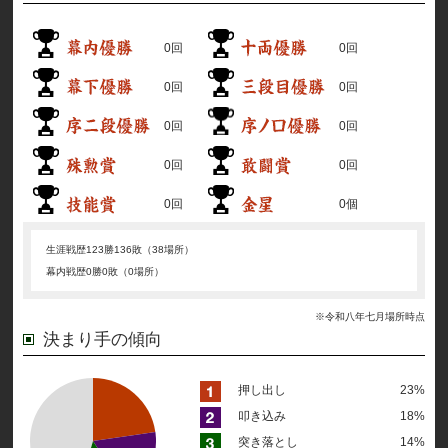
0回
0回
0回
0回
0回
0回
0回
0回
0回
0個
生涯戦歴
123勝136敗（38場所）
幕内戦歴
0勝0敗（0場所）
※令和八年七月場所時点
決まり手の傾向
押し出し
23%
叩き込み
18%
突き落とし
14%