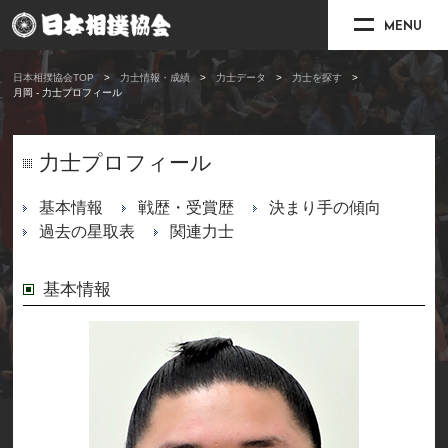
MENU
日本相撲協会TOP
力士情報・成績
力士データ
力士を探す
月岡 - 力士プロフィール
力士プロフィール
基本情報
戦歴・受賞歴
決まり手の傾向
過去の星取表
関連力士
基本情報