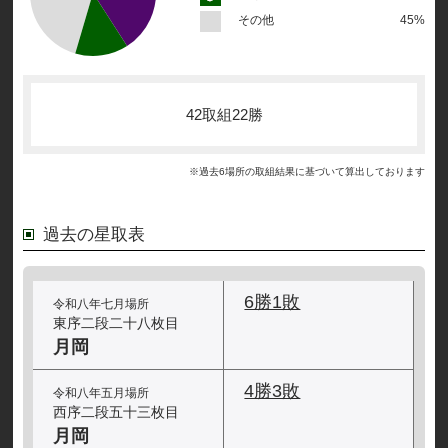
その他
45%
42取組22勝
※過去6場所の取組結果に基づいて算出しております
過去の星取表
6勝1敗
令和八年七月場所
東序二段二十八枚目
月岡
4勝3敗
令和八年五月場所
西序二段五十三枚目
月岡