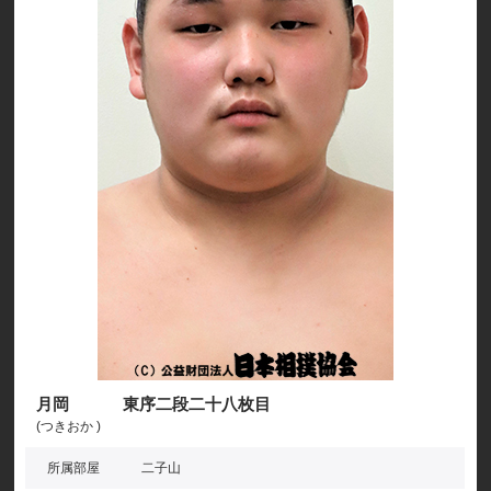
月岡 東序二段二十八枚目
(つきおか )
所属部屋
二子山