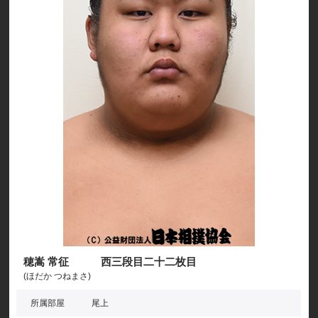
穂嵩 常征 西三段目二十二枚目
(ほだか つねまさ)
所属部屋
尾上