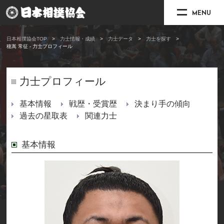
MENU
日本相撲協会TOP
力士情報・成績
力士データ
力士を探す
穂嵩 常征 - 力士プロフィール
力士プロフィール
基本情報
戦歴・受賞歴
決まり手の傾向
過去の星取表
関連力士
基本情報