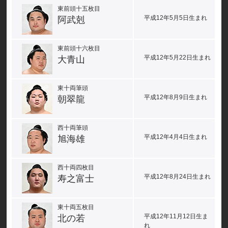
東前頭十五枚目
平成12年5月5日生まれ
阿武剋
東前頭十六枚目
平成12年5月22日生まれ
大青山
東十両筆頭
平成12年8月9日生まれ
朝翠龍
西十両筆頭
平成12年4月4日生まれ
旭海雄
西十両四枚目
平成12年8月24日生まれ
寿之富士
東十両五枚目
平成12年11月12日生ま
北の若
れ