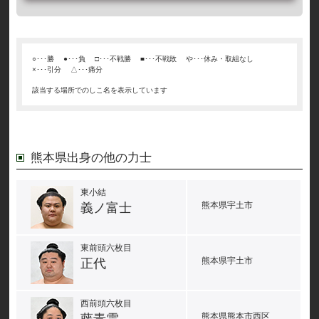
○･･･勝
●･･･負
□･･･不戦勝
■･･･不戦敗
や･･･休み・取組なし
×･･･引分
△･･･痛分
該当する場所でのしこ名を表示しています
熊本県出身の他の力士
東小結
熊本県宇土市
義ノ富士
東前頭六枚目
熊本県宇土市
正代
西前頭六枚目
熊本県熊本市西区