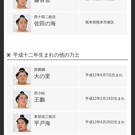
藤青雲
西十両二枚目
熊本県熊本市東区
佐田の海
平成十二年生まれの他の力士
西横綱
平成12年6月7日生まれ
大の里
西小結
平成12年2月14日生まれ
王鵬
東前頭三枚目
平成12年4月20日生まれ
平戸海