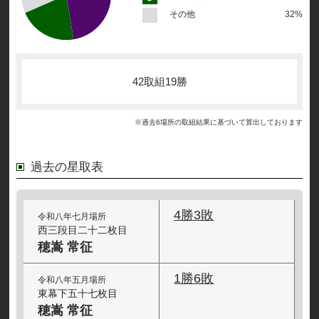
その他
32%
42取組19勝
※過去6場所の取組結果に基づいて算出しております
過去の星取表
4勝3敗
令和八年七月場所
西三段目二十二枚目
穂嵩 常征
1勝6敗
令和八年五月場所
東幕下五十七枚目
穂嵩 常征