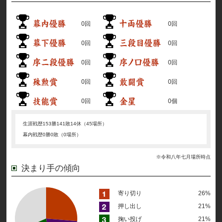
0回
0回
0回
0回
0回
0回
0回
0回
0回
0個
生涯戦歴
153勝141敗14休（45場所）
幕内戦歴
0勝0敗（0場所）
※令和八年七月場所時点
決まり手の傾向
寄り切り
26%
押し出し
21%
掬い投げ
21%