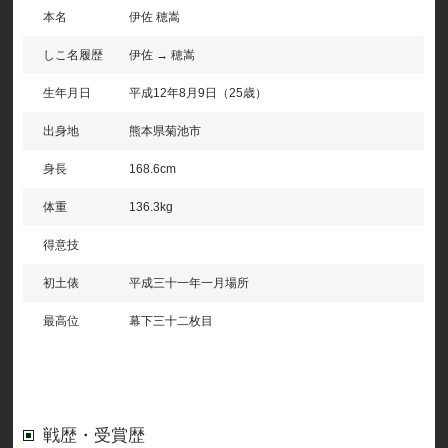
本名
伊佐 穂嵩
しこ名履歴
伊佐 → 穂嵩
生年月日
平成12年8月9日（25歳）
出身地
熊本県菊池市
身長
168.6cm
体重
136.3kg
得意技
初土俵
平成三十一年一月場所
最高位
幕下三十二枚目
戦歴・受賞歴