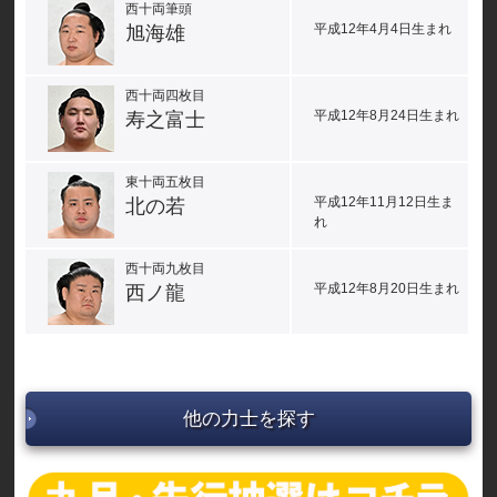
西十両筆頭
平成12年4月4日生まれ
旭海雄
西十両四枚目
平成12年8月24日生まれ
寿之富士
東十両五枚目
平成12年11月12日生ま
北の若
れ
西十両九枚目
平成12年8月20日生まれ
西ノ龍
他の力士を探す