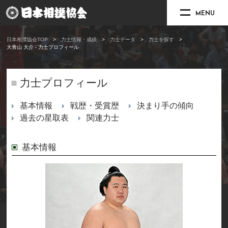
MENU
日本相撲協会TOP
力士情報・成績
力士データ
力士を探す
大青山 大介 - 力士プロフィール
力士プロフィール
基本情報
戦歴・受賞歴
決まり手の傾向
過去の星取表
関連力士
基本情報