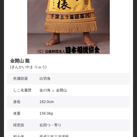
金開山 龍
(きんかいやま りゅう)
所属部屋
出羽海
しこ名履歴
金の海 → 金開山
身長
182.0cm
体重
156.0kg
得意技
右四つ・寄り
初土俵
平成三年三月場所