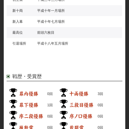
新十両
平成十年一月場所
新入幕
平成十年七月場所
最高位
前頭六枚目
引退場所
平成十八年五月場所
戦歴・受賞歴
0回
3回
1回
0回
0回
0回
0回
0回