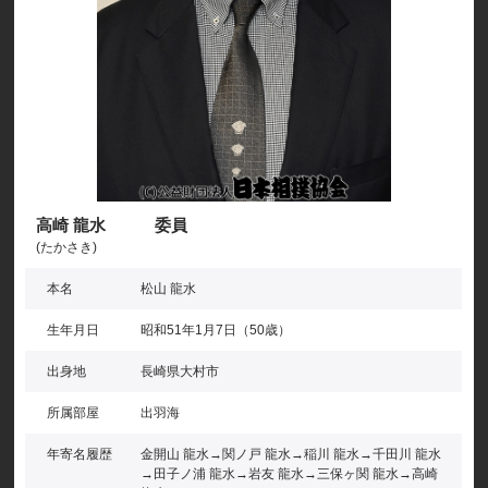
高崎 龍水 委員
(たかさき)
本名
松山 龍水
生年月日
昭和51年1月7日（50歳）
出身地
長崎県大村市
所属部屋
出羽海
年寄名履歴
金開山 龍水→関ノ戸 龍水→稲川 龍水→千田川 龍水
→田子ノ浦 龍水→岩友 龍水→三保ヶ関 龍水→高崎