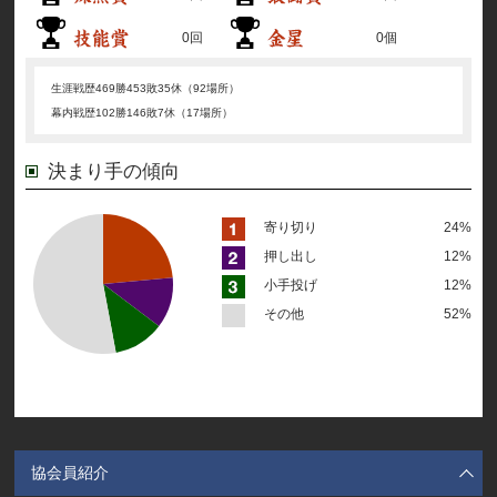
0回
0個
生涯戦歴
469勝453敗35休（92場所）
幕内戦歴
102勝146敗7休（17場所）
決まり手の傾向
寄り切り
24%
押し出し
12%
小手投げ
12%
その他
52%
協会員紹介