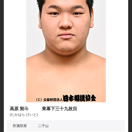
高原 契斗 東幕下三十九枚目
(たかはら けいと)
所属部屋
二子山