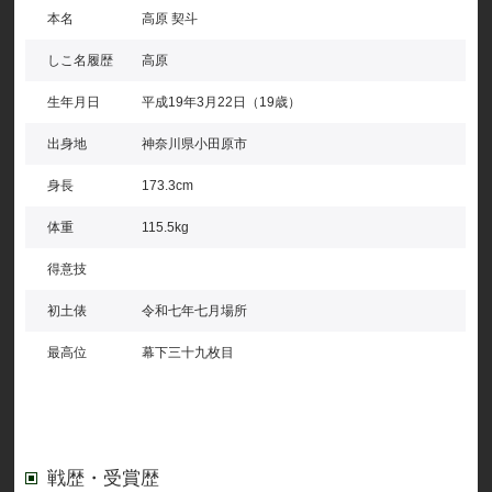
本名
高原 契斗
しこ名履歴
高原
生年月日
平成19年3月22日（19歳）
出身地
神奈川県小田原市
身長
173.3cm
体重
115.5kg
得意技
初土俵
令和七年七月場所
最高位
幕下三十九枚目
戦歴・受賞歴