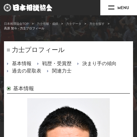
MENU
日本相撲協会TOP
力士情報・成績
力士データ
力士を探す
高原 契斗 - 力士プロフィール
力士プロフィール
基本情報
戦歴・受賞歴
決まり手の傾向
過去の星取表
関連力士
基本情報