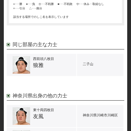
○･･･勝
●･･･負
□･･･不戦勝
■･･･不戦敗
や･･･休み・取組なし
×･･･引分
△･･･痛分
該当する場所でのしこ名を表示しています
同じ部屋の主な力士
西前頭八枚目
二子山
狼雅
神奈川県出身の他の力士
東十両四枚目
神奈川県川崎市川崎区
友風