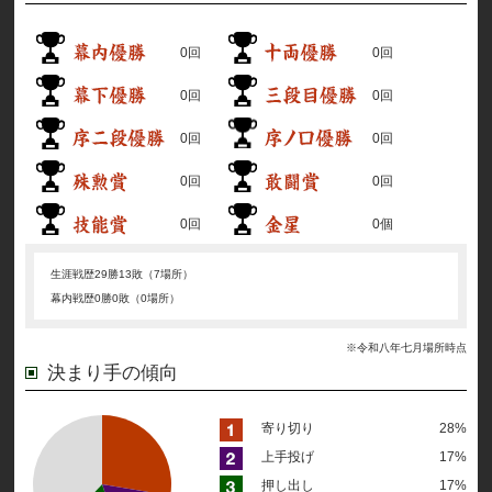
0回
0回
0回
0回
0回
0回
0回
0回
0回
0個
生涯戦歴
29勝13敗（7場所）
幕内戦歴
0勝0敗（0場所）
※令和八年七月場所時点
決まり手の傾向
寄り切り
28%
上手投げ
17%
押し出し
17%