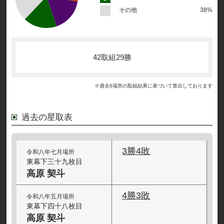
その他
38%
42取組29勝
※過去6場所の取組結果に基づいて算出しております
過去の星取表
3勝4敗
令和八年七月場所
東幕下三十九枚目
高原 契斗
4勝3敗
令和八年五月場所
東幕下四十八枚目
高原 契斗