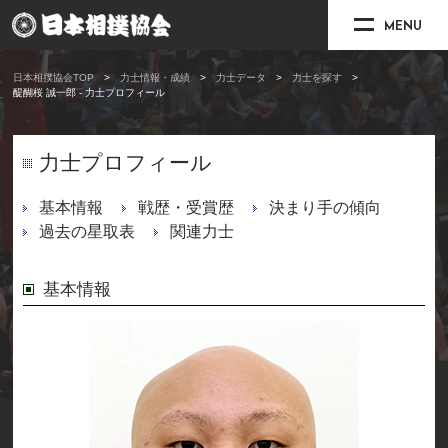
MENU
日本相撲協会TOP
力士情報・成績
力士データ
力士を探す
醍醐桜 誠一郎 - 力士プロフィール
力士プロフィール
基本情報
戦歴・受賞歴
決まり手の傾向
過去の星取表
関連力士
基本情報