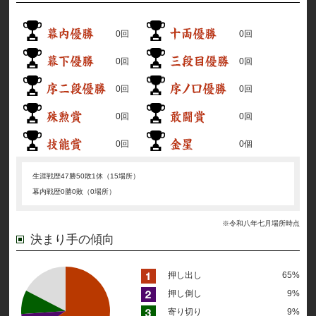
0回
0回
0回
0回
0回
0回
0回
0回
0回
0個
生涯戦歴
47勝50敗1休（15場所）
幕内戦歴
0勝0敗（0場所）
※令和八年七月場所時点
決まり手の傾向
押し出し
65%
押し倒し
9%
寄り切り
9%