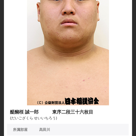
醍醐桜 誠一郎 東序二段三十六枚目
(だいござくら せいいちろう)
所属部屋
高田川