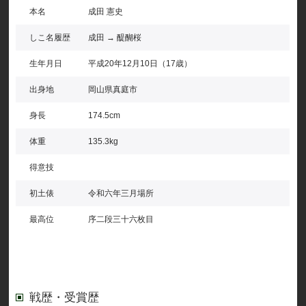
本名
成田 憲史
しこ名履歴
成田 → 醍醐桜
生年月日
平成20年12月10日（17歳）
出身地
岡山県真庭市
身長
174.5cm
体重
135.3kg
得意技
初土俵
令和六年三月場所
最高位
序二段三十六枚目
戦歴・受賞歴