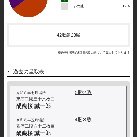
その他
17%
42取組23勝
※過去6場所の取組結果に基づいて算出しております
過去の星取表
5勝2敗
令和八年七月場所
東序二段三十六枚目
醍醐桜 誠一郎
4勝3敗
令和八年五月場所
西序二段六十二枚目
醍醐桜 誠一郎