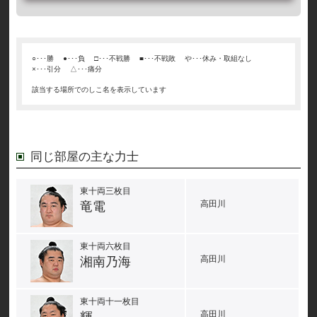
○･･･勝
●･･･負
□･･･不戦勝
■･･･不戦敗
や･･･休み・取組なし
×･･･引分
△･･･痛分
該当する場所でのしこ名を表示しています
同じ部屋の主な力士
東十両三枚目
高田川
竜電
東十両六枚目
高田川
湘南乃海
東十両十一枚目
高田川