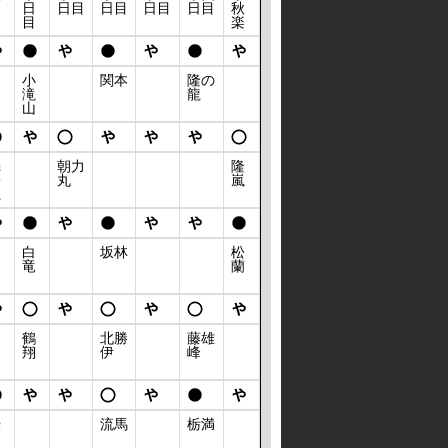
日
日
日目
日目
日目
日目
秋
目
目
楽
小
関本
隆の
滝
龍
山
魁
朝力
隆
陽
丸
嵐
龍
白
坂林
松
竜
蘭
鶴
北勝
藤雄
翔
伊
峰
優
流馬
栃満
力