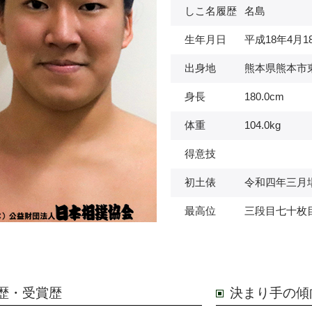
しこ名履歴
名島
生年月日
平成18年4月1
出身地
熊本県熊本市
身長
180.0cm
体重
104.0kg
得意技
初土俵
令和四年三月
最高位
三段目七十枚
歴・受賞歴
決まり手の傾