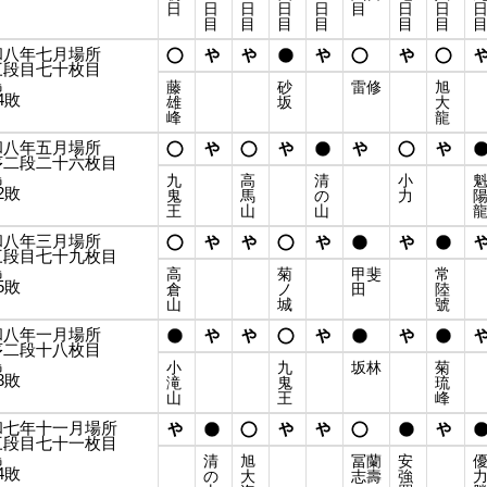
日
日
日
日
日
目
日
日
目
目
目
目
目
目
和八年七月場所
三段目七十枚目
島
藤
砂
雷修
旭
4敗
雄
坂
大
峰
龍
和八年五月場所
序二段二十六枚目
島
九
高
清
小
2敗
鬼
馬
の
力
王
山
山
和八年三月場所
三段目七十九枚目
島
高
菊
甲斐
常
5敗
倉
ノ
田
陸
山
城
號
和八年一月場所
序二段十八枚目
島
小
九
坂林
菊
3敗
滝
鬼
琉
山
王
峰
和七年十一月場所
三段目七十一枚目
島
清
旭
冨蘭
安
4敗
の
大
志壽
強