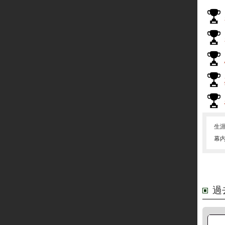
生
幕
過