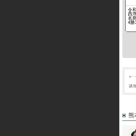
令
西
名
4勝
○･･
該
熊