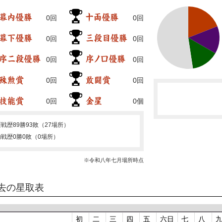
0回
0回
0回
0回
0回
0回
0回
0回
0回
0個
涯戦歴
89勝93敗（27場所）
内戦歴
0勝0敗（0場所）
※令和八年七月場所時点
去の星取表
初
二
三
四
五
六日
七
八