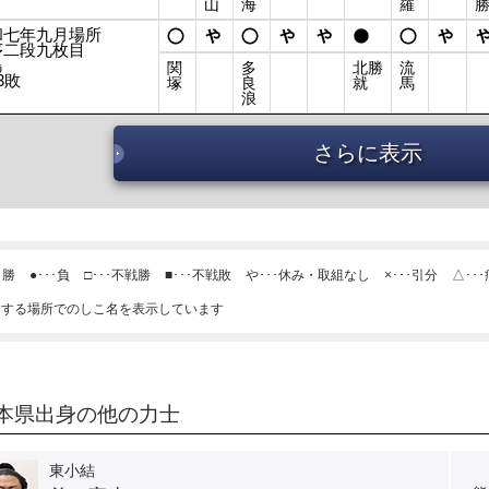
山
海
羅
和七年九月場所
序二段九枚目
島
関
多
北勝
流
3敗
塚
良
就
馬
浪
さらに表示
･勝
●･･･負
□･･･不戦勝
■･･･不戦敗
や･･･休み・取組なし
×･･･引分
△･･
当する場所でのしこ名を表示しています
本県出身の他の力士
東小結