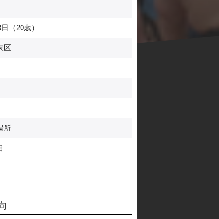
8日（20歳）
東区
場所
目
向