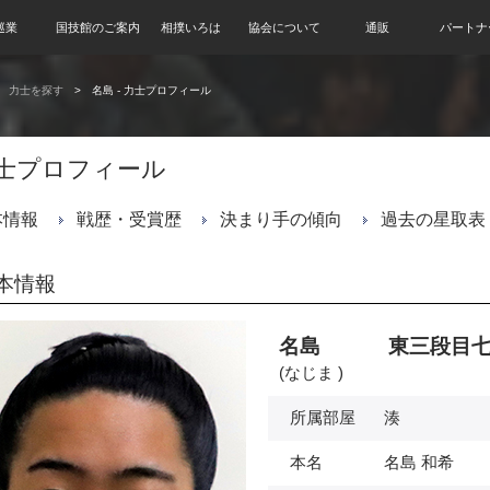
巡業
国技館のご案内
相撲いろは
協会について
通販
パートナ
力士を探す
名島 - 力士プロフィール
士プロフィール
本情報
戦歴・受賞歴
決まり手の傾向
過去の星取表
本情報
名島 東三段目七
(なじま )
所属部屋
湊
本名
名島 和希