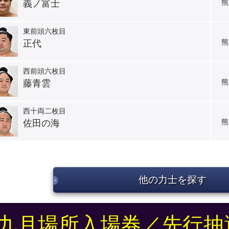
熊
義ノ富士
東前頭六枚目
熊
正代
西前頭六枚目
熊
藤青雲
西十両二枚目
熊
佐田の海
他の力士を探す
九月場所入場券／先行抽