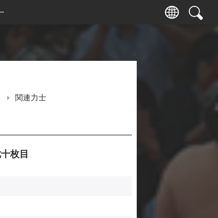
ー
関連力士
十枚目