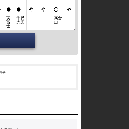
勝
実
千代
高倉
富
大光
山
士
･痛分