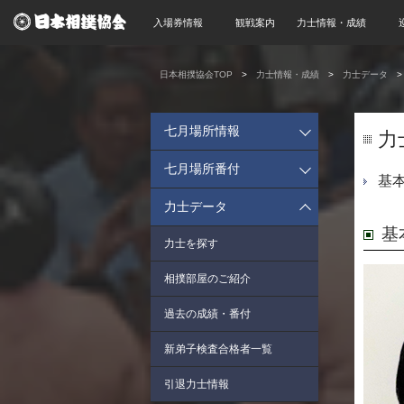
入場券情報
観戦案内
力士情報・成績
日本相撲協会TOP
力士情報・成績
力士データ
七月場所情報
力
七月場所番付
基
力士データ
基
力士を探す
相撲部屋のご紹介
過去の成績・番付
新弟子検査合格者一覧
引退力士情報