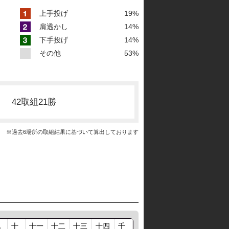
上手投げ
19%
肩透かし
14%
下手投げ
14%
その他
53%
42取組21勝
※過去6場所の取組結果に基づいて算出しております
九
十
十一
十二
十三
十四
千