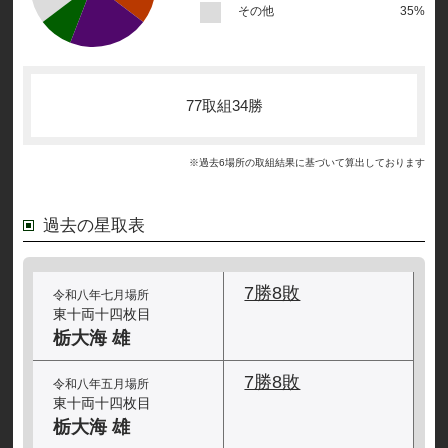
その他
35%
77取組34勝
※過去6場所の取組結果に基づいて算出しております
過去の星取表
7勝8敗
令和八年七月場所
東十両十四枚目
栃大海 雄
7勝8敗
令和八年五月場所
東十両十四枚目
栃大海 雄