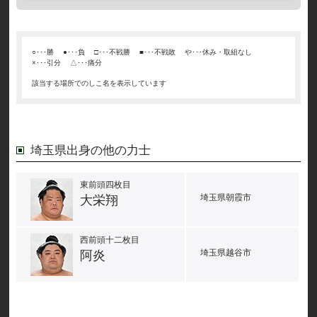
○･･･勝
●･･･負
□･･･不戦勝
■･･･不戦敗
や･･･休み・取組なし
×･･･引分
△･･･痛分
該当する場所でのしこ名を表示しています
埼玉県出身の他の力士
東前頭四枚目
埼玉県朝霞市
大栄翔
西前頭十二枚目
埼玉県越谷市
阿炎