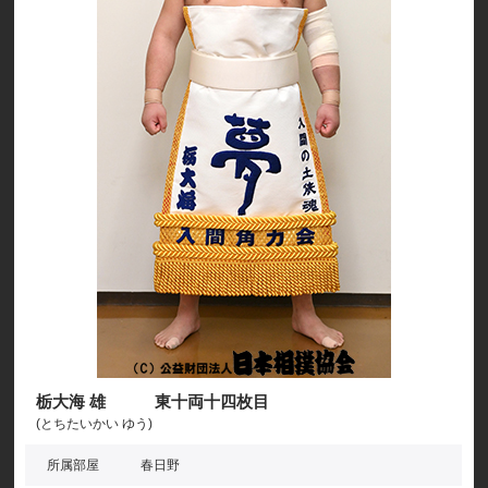
栃大海 雄 東十両十四枚目
(とちたいかい ゆう)
所属部屋
春日野