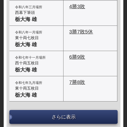
4勝3敗
令和八年三月場所
西幕下筆頭
栃大海 雄
3勝7敗5休
令和八年一月場所
東十両七枚目
栃大海 雄
6勝9敗
令和七年十一月場所
西十両五枚目
栃大海 雄
7勝8敗
令和七年九月場所
東十両五枚目
栃大海 雄
さらに表示