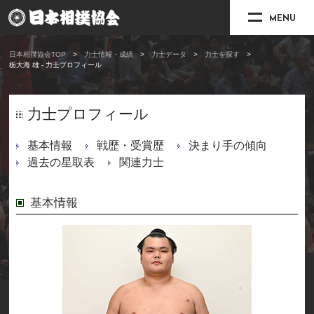
MENU
日本相撲協会TOP
力士情報・成績
力士データ
力士を探す
栃大海 雄 - 力士プロフィール
力士プロフィール
基本情報
戦歴・受賞歴
決まり手の傾向
過去の星取表
関連力士
基本情報