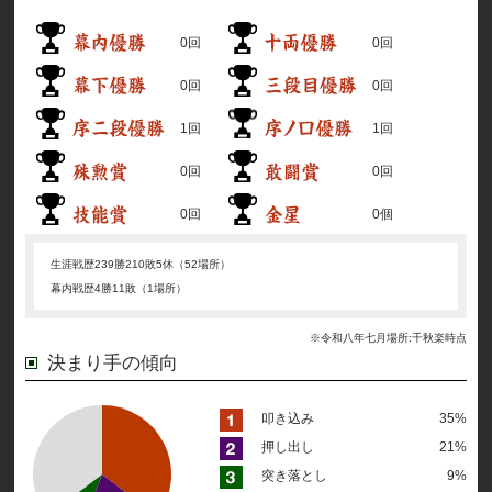
0回
0回
0回
0回
1回
1回
0回
0回
0回
0個
生涯戦歴
239勝210敗5休（52場所）
幕内戦歴
4勝11敗（1場所）
※令和八年七月場所:千秋楽時点
決まり手の傾向
叩き込み
35%
押し出し
21%
突き落とし
9%