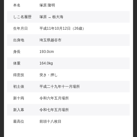
本名
塚原 隆明
しこ名履歴
塚原 → 栃大海
生年月日
平成11年10月12日（26歳）
出身地
埼玉県越谷市
身長
193.0cm
体重
164.0kg
得意技
突き・押し
初土俵
平成二十九年十一月場所
新十両
令和六年五月場所
新入幕
令和七年五月場所
最高位
前頭十八枚目