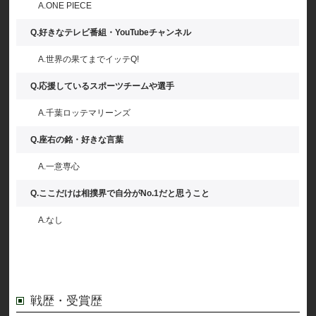
A.ONE PIECE
Q.好きなテレビ番組・YouTubeチャンネル
A.世界の果てまでイッテQ!
Q.応援しているスポーツチームや選手
A.千葉ロッテマリーンズ
Q.座右の銘・好きな言葉
A.一意専心
Q.ここだけは相撲界で自分がNo.1だと思うこと
A.なし
戦歴・受賞歴