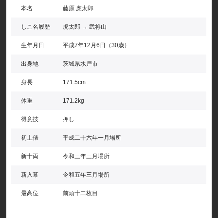
本名
藤原 虎太郎
しこ名履歴
虎太郎 → 武将山
生年月日
平成7年12月6日（30歳）
出身地
茨城県水戸市
身長
171.5cm
体重
171.2kg
得意技
押し
初土俵
平成二十六年一月場所
新十両
令和三年三月場所
新入幕
令和五年三月場所
最高位
前頭十二枚目