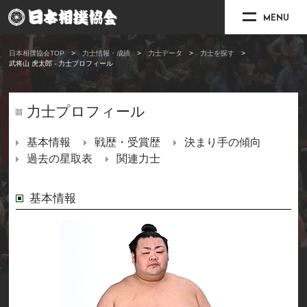
MENU
日本相撲協会TOP
力士情報・成績
力士データ
力士を探す
武将山 虎太郎 - 力士プロフィール
力士プロフィール
基本情報
戦歴・受賞歴
決まり手の傾向
過去の星取表
関連力士
基本情報