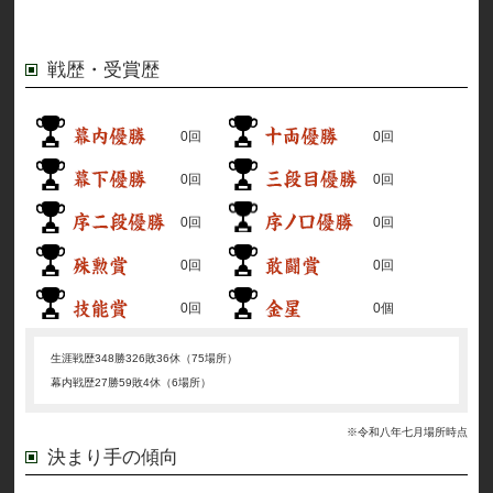
戦歴・受賞歴
0回
0回
0回
0回
0回
0回
0回
0回
0回
0個
生涯戦歴
348勝326敗36休（75場所）
幕内戦歴
27勝59敗4休（6場所）
※令和八年七月場所時点
決まり手の傾向