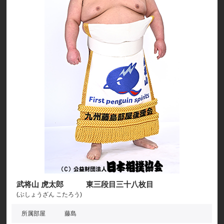
武将山 虎太郎 東三段目三十八枚目
(ぶしょうざん こたろう)
所属部屋
藤島