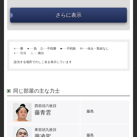
さらに表示
○･･･勝
●･･･負
□･･･不戦勝
■･･･不戦敗
や･･･休み・取組なし
×･･･引分
△･･･痛分
該当する場所でのしこ名を表示しています
同じ部屋の主な力士
西前頭六枚目
藤島
藤青雲
東前頭九枚目
藤島
藤凌駕