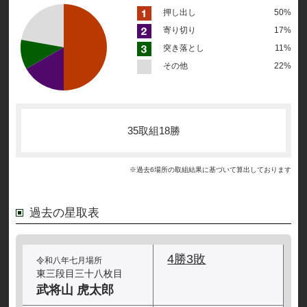
押し出し
50%
寄り切り
17%
突き落とし
11%
その他
22%
35取組18勝
※過去6場所の取組結果に基づいて算出しております
過去の星取表
4勝3敗
令和八年七月場所
東三段目三十八枚目
武将山 虎太郎