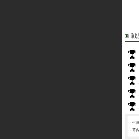
戦
生
幕