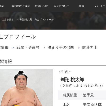
巡業
国技館のご案内
相撲いろは
協会について
通販
パートナ
力士を探す
剣翔 桃太郎 - 力士プロフィール
士プロフィール
本情報
戦歴・受賞歴
決まり手の傾向
関連力士
本情報
＜引退＞
剣翔 桃太郎
(つるぎしょう ももたろう)
所属部屋
追手風
本名
安彦 剣太郎