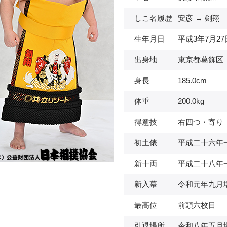
しこ名履歴
安彦 → 剣翔
生年月日
平成3年7月27
出身地
東京都葛飾区
身長
185.0cm
体重
200.0kg
得意技
右四つ・寄り
初土俵
平成二十六年
新十両
平成二十八年
新入幕
令和元年九月
最高位
前頭六枚目
引退場所
令和八年五月