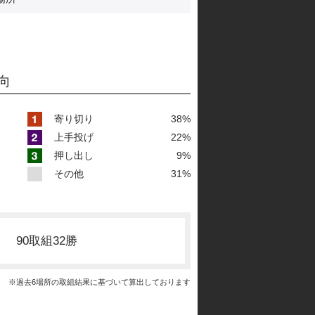
向
寄り切り
38%
上手投げ
22%
押し出し
9%
その他
31%
90取組32勝
※過去6場所の取組結果に基づいて算出しております