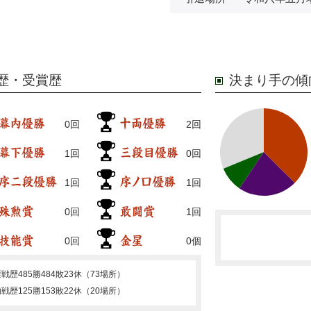
歴・受賞歴
決まり手の傾
0回
2回
1回
0回
1回
1回
0回
1回
0回
0個
涯戦歴
485勝484敗23休（73場所）
内戦歴
125勝153敗22休（20場所）