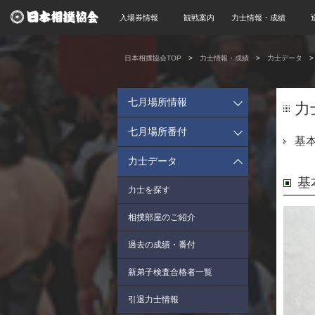
入場券情報
観戦案内
力士情報・成績
日本相撲協会TOP
力士情報・成績
力士データ
七月場所情報
力
七月場所番付
基
力士データ
基
力士を探す
相撲部屋のご紹介
過去の成績・番付
新弟子検査合格者一覧
引退力士情報