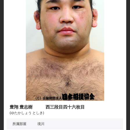
豊翔 豊志樹 西三段目四十六枚目
(ゆたかしょう としき)
所属部屋
境川