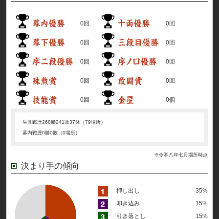
0回
0回
0回
0回
0回
0回
0回
0回
0回
0個
生涯戦歴
268勝241敗37休（79場所）
幕内戦歴
0勝0敗（0場所）
※令和八年七月場所時点
決まり手の傾向
押し出し
35%
叩き込み
15%
引き落とし
15%