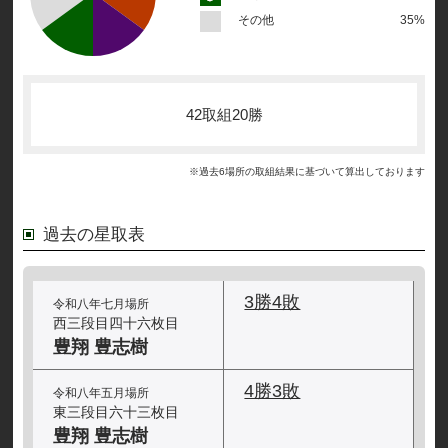
その他
35%
42取組20勝
※過去6場所の取組結果に基づいて算出しております
過去の星取表
3勝4敗
令和八年七月場所
西三段目四十六枚目
豊翔 豊志樹
4勝3敗
令和八年五月場所
東三段目六十三枚目
豊翔 豊志樹