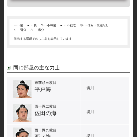
○･･･勝
●･･･負
□･･･不戦勝
■･･･不戦敗
や･･･休み・取組なし
×･･･引分
△･･･痛分
該当する場所でのしこ名を表示しています
同じ部屋の主な力士
東前頭三枚目
境川
平戸海
西十両二枚目
境川
佐田の海
西十両九枚目
境川