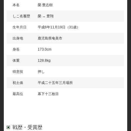
本名
榮 豊志樹
しこ名履歴
榮 → 豊翔
生年月日
平成6年11月19日（31歳）
出身地
鹿児島県奄美市
身長
173.0cm
体重
128.8kg
得意技
押し
初土俵
平成二十五年三月場所
最高位
幕下十三枚目
戦歴・受賞歴