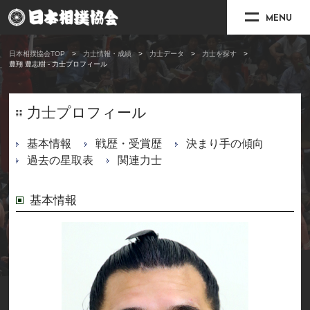
MENU
日本相撲協会TOP
力士情報・成績
力士データ
力士を探す
豊翔 豊志樹 - 力士プロフィール
力士プロフィール
基本情報
戦歴・受賞歴
決まり手の傾向
過去の星取表
関連力士
基本情報