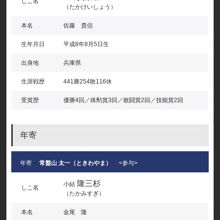
しこ名
（たかけいしょう）
本名
佐藤 貴信
生年月日
平成8年8月5日生
出身地
兵庫県
生涯戦歴
441勝254敗116休
受賞歴
優勝4回／殊勲賞3回／敢闘賞2回／技能賞2回
年寄
年寄
常盤山 太一（ときわやま）
<参与>
隆三杉
小結
しこ名
（たかみすぎ）
本名
金尾 隆