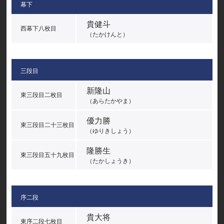
幕下
貴健斗
西幕下八枚目
（たかけんと）
三段目
新隆山
東三段目二枚目
（あらたかやま）
優力勝
東三段目二十三枚目
（ゆりきしょう）
隆勝生
東三段目五十九枚目
（たかしょうき）
序二段
貴大将
東序二段七枚目