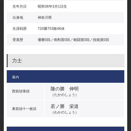
生年月日
昭和36年3月1日生
出身地
神奈川県
生涯戦歴
720勝753敗46休
受賞歴
優勝0回／殊勲賞0回／敢闘賞0回／技能賞0回
力士
幕内
隆の勝 伸明
西前頭筆頭
（たかのしょう）
若ノ勝 栄道
東前頭十一枚目
（わかのしょう）