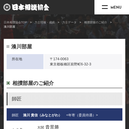
MENU
日本相撲協会TOP
力士情報・成績
力士データ
相撲部屋のご紹介
湊川部屋
湊川部屋
所在地
〒174-0063
東京都板橋区前野町6-32-3
相撲部屋のご紹介
師匠
師匠
湊川 貴信（みなとがわ）
<年寄（委員待遇）>
貴景勝
大関