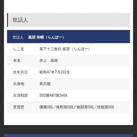
世話人
世話人
嵐望 将輔（らんぼー）
しこ名
幕下十三枚目 嵐望（らんぼー）
本名
井上 高雄
生年月日
昭和47年7月2日生
出身地
東京都
生涯戦歴
502勝487敗54休
受賞歴
優勝0回／殊勲賞0回／敢闘賞0回／技能賞0回