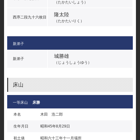
（たかたいしょう）
隆太陸
西序二段九十六枚目
（たかたいりく）
新弟子
城勝雄
新弟子
（じょうしょうゆう）
床山
一等床山
床勝
本名
木田 浩二郎
生年月日
昭和45年8月29日
初土俵
昭和六十三年十一月場所