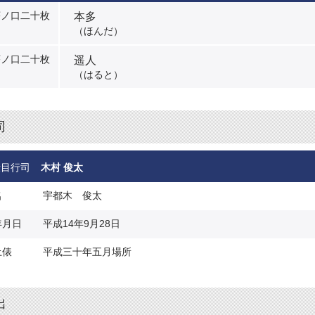
本多
序ノ口二十枚
（ほんだ）
遥人
序ノ口二十枚
（はると）
司
段目行司
木村 俊太
名
宇都木 俊太
年月日
平成14年9月28日
土俵
平成三十年五月場所
出