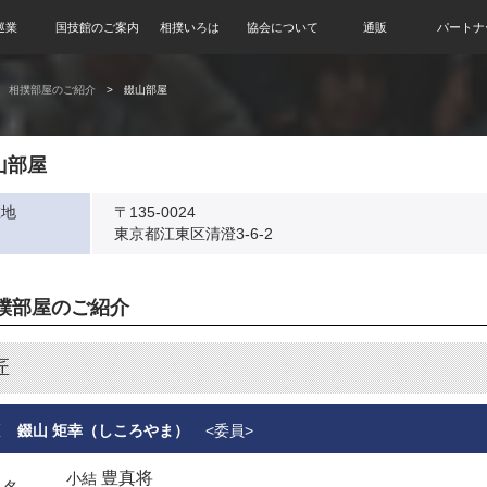
巡業
国技館のご案内
相撲いろは
協会について
通販
パートナ
相撲部屋のご紹介
錣山部屋
山部屋
在地
〒135-0024
東京都江東区清澄3-6-2
撲部屋のご紹介
匠
匠
錣山 矩幸（しころやま）
<委員>
豊真将
小結