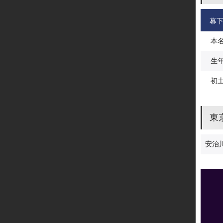
幕
本
生
初
東
安治