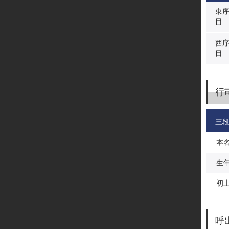
東
目
西
目
行
三
本
生
初
呼