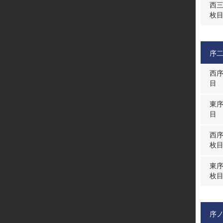
西
枚
序
西
目
東
目
西
枚
東
枚
序