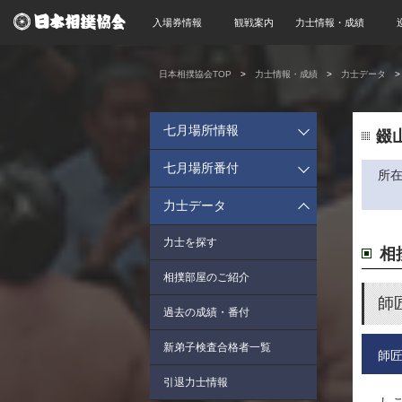
入場券情報
観戦案内
力士情報・成績
日本相撲協会TOP
力士情報・成績
力士データ
七月場所情報
錣
七月場所番付
所
力士データ
力士を探す
相
相撲部屋のご紹介
師
過去の成績・番付
新弟子検査合格者一覧
師
引退力士情報