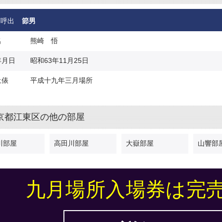
下呼出
節男
名
熊崎 悟
年月日
昭和63年11月25日
土俵
平成十九年三月場所
京都江東区の他の部屋
川部屋
高田川部屋
大嶽部屋
山響部
九月場所入場券は完