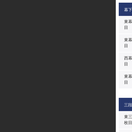
幕
東
目
東
目
西
目
東
目
三
東
枚