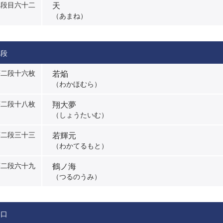
天
三段目六十二
目
（あまね）
二段
若焔
序二段十六枚
（わかほむら）
翔大夢
序二段十八枚
（しょうたいむ）
若輝元
序二段三十三
目
（わかてるもと）
鶴ノ海
序二段六十九
目
（つるのうみ）
ノ口