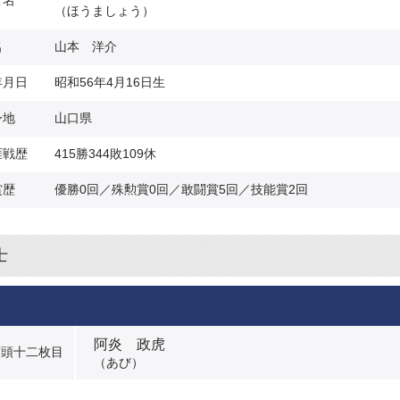
こ名
（ほうましょう）
名
山本 洋介
年月日
昭和56年4月16日生
身地
山口県
涯戦歴
415勝344敗109休
賞歴
優勝0回／殊勲賞0回／敢闘賞5回／技能賞2回
士
内
阿炎 政虎
前頭十二枚目
（あび）