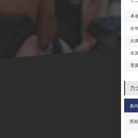
し
本
生
出
生
受
力
幕
西