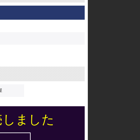
屋
売しました