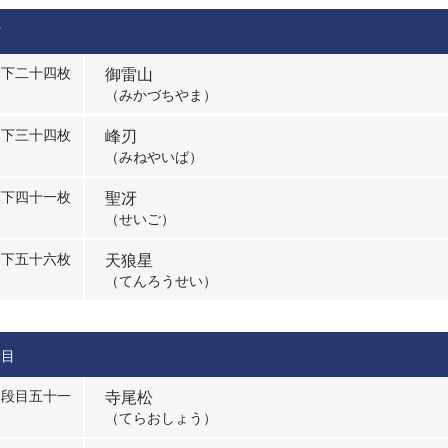
下
御雷山
幕下二十四枚
（みかづちやま）
峰刃
幕下三十四枚
（みねやいば）
聖冴
幕下四十一枚
（せいご）
天狼星
幕下五十六枚
（てんろうせい）
段目
寺尾松
三段目五十一
目
（てらおしょう）