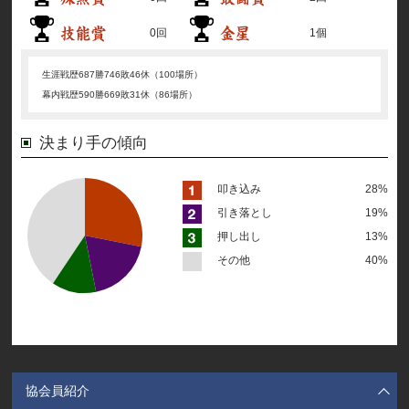
0回
1個
生涯戦歴
687勝746敗46休（100場所）
幕内戦歴
590勝669敗31休（86場所）
決まり手の傾向
叩き込み
28%
引き落とし
19%
押し出し
13%
その他
40%
協会員紹介