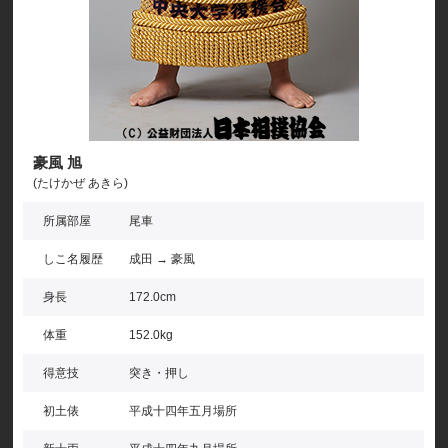
豪風 旭
(たけかぜ あきら)
所属部屋
尾車
しこ名履歴
成田 → 豪風
身長
172.0cm
体重
152.0kg
得意技
突き・押し
初土俵
平成十四年五月場所