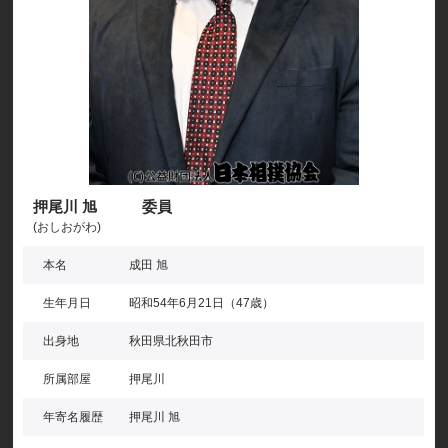
押尾川 旭 委員
(おしおがわ)
本名
成田 旭
生年月日
昭和54年6月21日（47歳）
出身地
秋田県北秋田市
所属部屋
押尾川
年寄名履歴
押尾川 旭