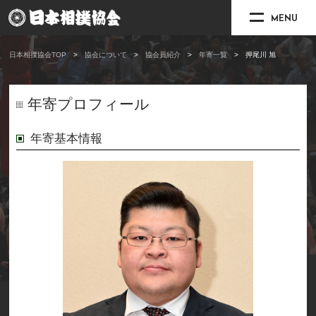
MENU
日本相撲協会TOP
協会について
協会員紹介
年寄一覧
押尾川 旭
年寄プロフィール
年寄基本情報