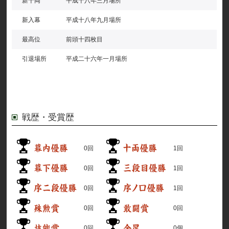
新十両
平成十八年三月場所
新入幕
平成十八年九月場所
最高位
前頭十四枚目
引退場所
平成二十六年一月場所
戦歴・受賞歴
0回
1回
0回
1回
0回
1回
0回
0回
0回
0個