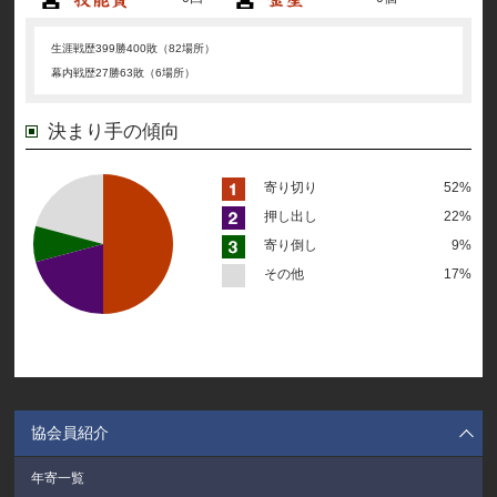
生涯戦歴
399勝400敗（82場所）
幕内戦歴
27勝63敗（6場所）
決まり手の傾向
寄り切り
52%
押し出し
22%
寄り倒し
9%
その他
17%
協会員紹介
年寄一覧