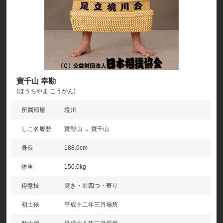
寶千山 幸勘
(ほうちやま こうかん)
所属部屋
境川
しこ名履歴
寶智山 → 寶千山
身長
188.0cm
体重
150.0kg
得意技
突き・右四つ・寄り
初土俵
平成十二年三月場所