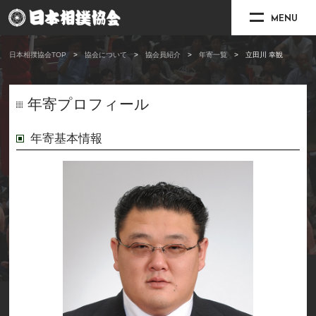
MENU
日本相撲協会TOP
協会について
協会員紹介
年寄一覧
立田川 幸観
年寄プロフィール
年寄基本情報