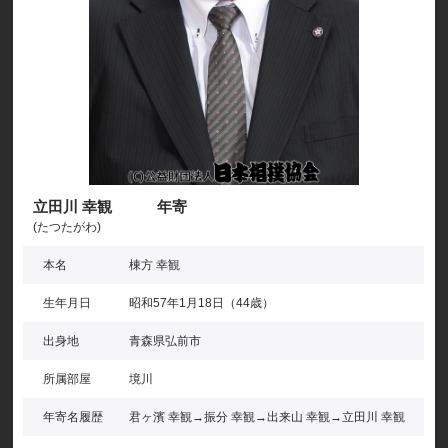
立田川 幸観 年寄
(たつたがわ)
本名
棟方 幸観
生年月日
昭和57年1月18日（44歳）
出身地
青森県弘前市
所属部屋
境川
年寄名履歴
君ヶ濱 幸観→振分 幸観→出来山 幸観→立田川 幸観