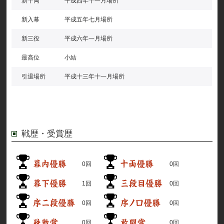
新十両
平成四年十一月場所
新入幕
平成五年七月場所
新三役
平成六年一月場所
最高位
小結
引退場所
平成十三年十一月場所
戦歴・受賞歴
0回
0回
1回
0回
0回
0回
0回
0回