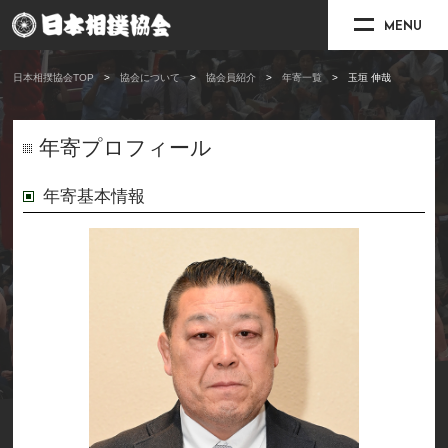
MENU
日本相撲協会TOP
協会について
協会員紹介
年寄一覧
玉垣 伸哉
年寄プロフィール
年寄基本情報