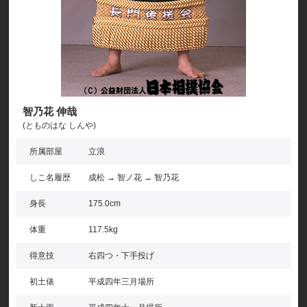
智乃花 伸哉
(とものはな しんや)
所属部屋
立浪
しこ名履歴
成松 → 智ノ花 → 智乃花
身長
175.0cm
体重
117.5kg
得意技
右四つ・下手投げ
初土俵
平成四年三月場所