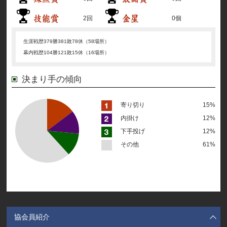
2回
0個
生涯戦歴
379勝381敗78休（58場所）
幕内戦歴
104勝121敗15休（16場所）
決まり手の傾向
寄り切り
15%
内掛け
12%
下手投げ
12%
その他
61%
協会員紹介