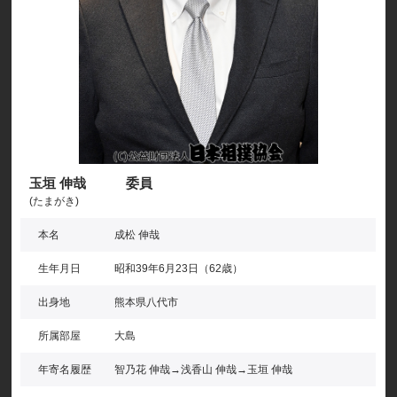
玉垣 伸哉 委員
(たまがき)
本名
成松 伸哉
生年月日
昭和39年6月23日（62歳）
出身地
熊本県八代市
所属部屋
大島
年寄名履歴
智乃花 伸哉→浅香山 伸哉→玉垣 伸哉