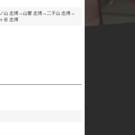
ノ山 忠博→山響 忠博→二子山 忠博→
ヶ谷 忠博