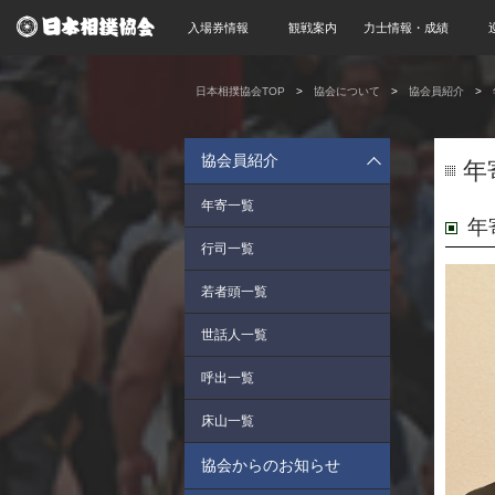
入場券情報
観戦案内
力士情報・成績
日本相撲協会TOP
協会について
協会員紹介
協会員紹介
年
年寄一覧
年
行司一覧
若者頭一覧
世話人一覧
呼出一覧
床山一覧
協会からのお知らせ