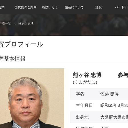
巡業
国技館のご案内
相撲いろは
協会について
通販
パートナ
年寄一覧
熊ヶ谷 忠博
寄プロフィール
寄基本情報
熊ヶ谷 忠博 参
(くまがたに)
本名
佐藤 忠博
生年月日
昭和35年9月3
出身地
大阪府大阪市