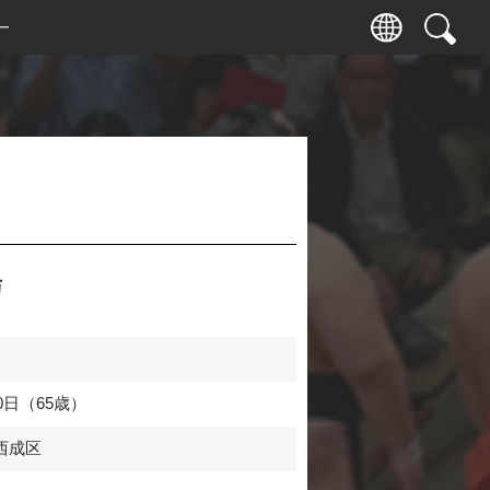
ー
与
0日（65歳）
西成区