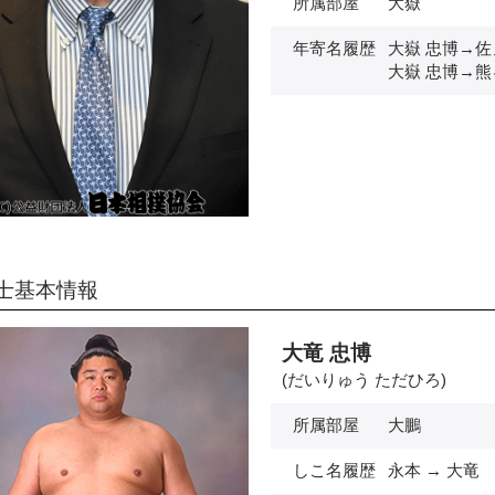
所属部屋
大嶽
年寄名履歴
大嶽 忠博→佐
大嶽 忠博→熊
士基本情報
大竜 忠博
(だいりゅう ただひろ)
所属部屋
大鵬
しこ名履歴
永本 → 大竜