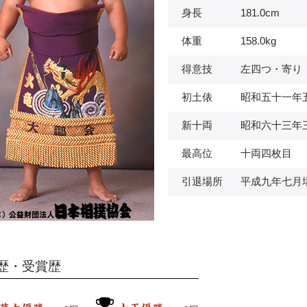
身長
181.0cm
体重
158.0kg
得意技
左四つ・寄り
初土俵
昭和五十一年
新十両
昭和六十三年
最高位
十両四枚目
引退場所
平成九年七月
歴・受賞歴