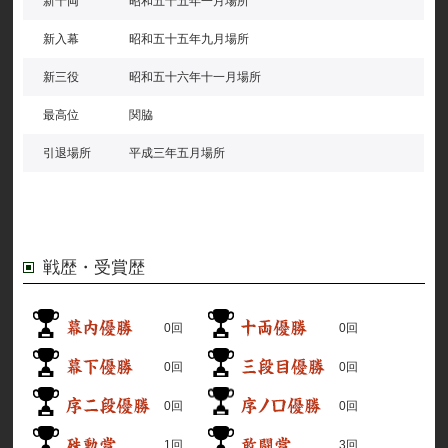
新十両
昭和五十五年一月場所
新入幕
昭和五十五年九月場所
新三役
昭和五十六年十一月場所
最高位
関脇
引退場所
平成三年五月場所
戦歴・受賞歴
0回
0回
0回
0回
0回
0回
1回
3回