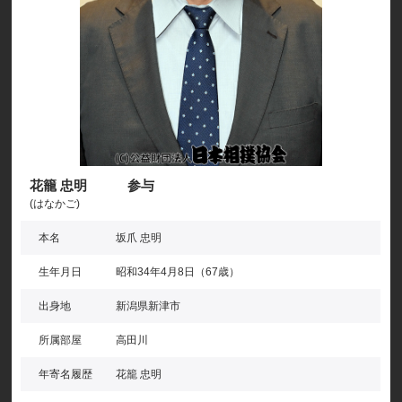
花籠 忠明 参与
(はなかご)
本名
坂爪 忠明
生年月日
昭和34年4月8日（67歳）
出身地
新潟県新津市
所属部屋
高田川
年寄名履歴
花籠 忠明