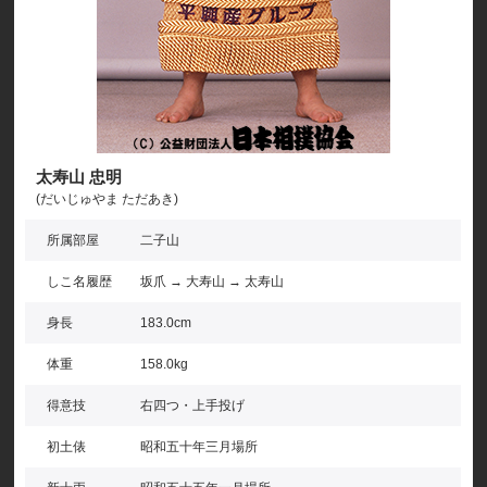
太寿山 忠明
(だいじゅやま ただあき)
所属部屋
二子山
しこ名履歴
坂爪 → 大寿山 → 太寿山
身長
183.0cm
体重
158.0kg
得意技
右四つ・上手投げ
初土俵
昭和五十年三月場所