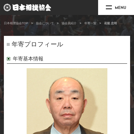
MENU
日本相撲協会TOP
協会について
協会員紹介
年寄一覧
花籠 忠明
年寄プロフィール
年寄基本情報