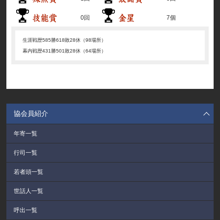
0回
7個
生涯戦歴
585勝618敗28休（98場所）
幕内戦歴
431勝501敗28休（64場所）
協会員紹介
年寄一覧
行司一覧
若者頭一覧
世話人一覧
呼出一覧