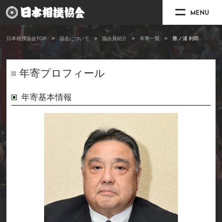
MENU
日本相撲協会TOP
協会について
協会員紹介
年寄一覧
勝ノ浦 利郎
年寄プロフィール
年寄基本情報