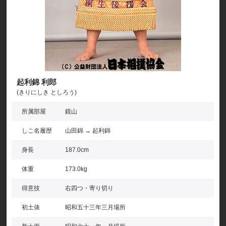
起利錦 利郎
(きりにしき としろう)
所属部屋
鏡山
しこ名履歴
山田錦 → 起利錦
身長
187.0cm
体重
173.0kg
得意技
右四つ・寄り切り
初土俵
昭和五十三年三月場所