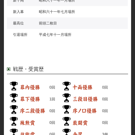
新十両
昭和六十一年一月場所
新入幕
昭和六十一年七月場所
最高位
前頭二枚目
引退場所
平成七年十一月場所
戦歴・受賞歴
0回
0回
1回
0回
0回
0回
0回
0回
0回
3個