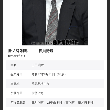
勝ノ浦 利郎 役員待遇
(かつのうら)
本名
山田 利郎
生年月日
昭和37年8月31日（63歳）
出身地
群馬県桐生市
所属部屋
伊勢ノ海
年寄名履歴
立川 利郎→浅香山 利郎→雷 利郎→勝ノ浦 利郎