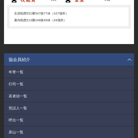
生涯戦歴
551勝547敗77休（107場所）
幕内戦歴
213勝248敗49休（34場所）
協会員紹介
年寄一覧
行司一覧
若者頭一覧
世話人一覧
呼出一覧
床山一覧