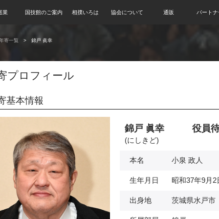
巡業
国技館のご案内
相撲いろは
協会について
通販
パートナ
年寄一覧
錦戸 眞幸
寄プロフィール
寄基本情報
錦戸 眞幸 役員待
(にしきど)
本名
小泉 政人
生年月日
昭和37年9月2
出身地
茨城県水戸市