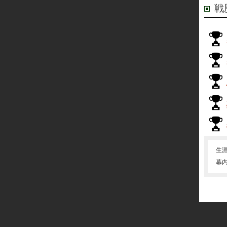
戦
生
幕