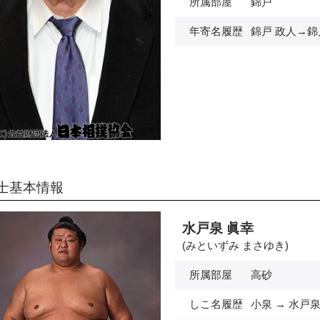
所属部屋
錦戸
年寄名履歴
錦戸 政人→錦
士基本情報
水戸泉 眞幸
(みといずみ まさゆき)
所属部屋
高砂
しこ名履歴
小泉 → 水戸