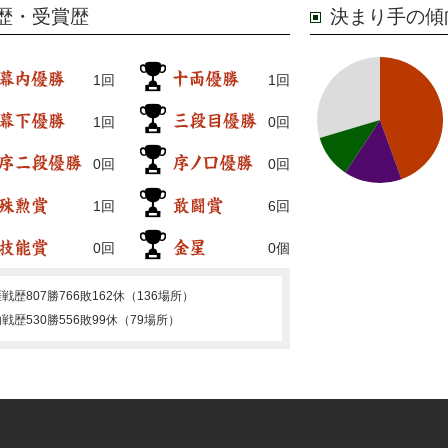
歴・受賞歴
決まり手の傾
1回
1回
1回
0回
0回
0回
1回
6回
0回
0個
涯戦歴
807勝766敗162休（136場所）
内戦歴
530勝556敗99休（79場所）