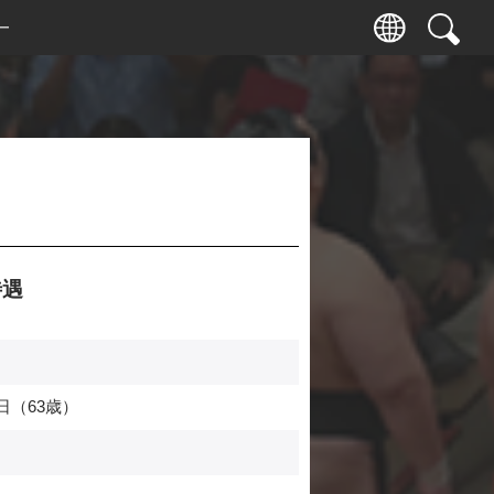
ー
遇
日（63歳）