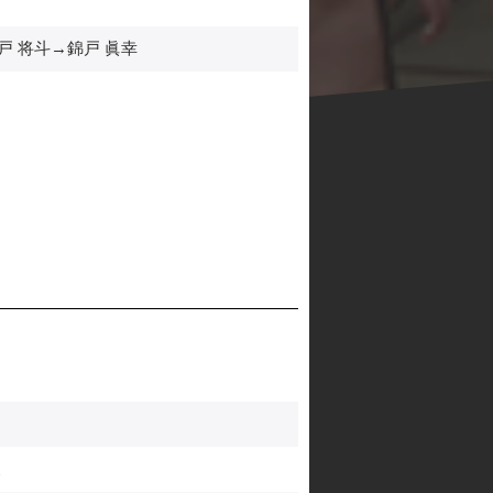
戸 将斗→錦戸 眞幸
泉