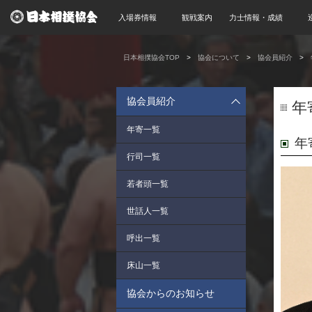
入場券情報
観戦案内
力士情報・成績
日本相撲協会TOP
協会について
協会員紹介
協会員紹介
年
年寄一覧
年
行司一覧
若者頭一覧
世話人一覧
呼出一覧
床山一覧
協会からのお知らせ