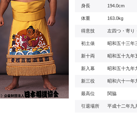
身長
194.0cm
体重
163.0kg
得意技
左四つ・寄り
初土俵
昭和五十三年
新十両
昭和五十九年
新入幕
昭和五十九年
新三役
昭和六十一年
最高位
関脇
引退場所
平成十二年九