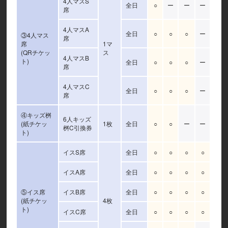
4人マスS
全日
○
ー
ー
ー
席
4人マスA
全日
○
○
○
ー
③4人マス
席
席
1マ
(QRチケッ
ス
4人マスB
ト)
全日
○
○
○
ー
席
4人マスC
全日
○
○
○
ー
席
④キッズ桝
6人キッズ
(紙チケッ
1枚
全日
○
○
ー
ー
桝C引換券
ト)
イスS席
全日
○
○
○
○
イスA席
全日
○
○
○
○
⑤イス席
イスB席
全日
○
○
○
○
(紙チケッ
4枚
ト)
イスC席
全日
○
○
○
○