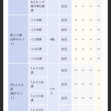
4人キッズ
椅子B引換
全日
○
○
○
ー
券
イスS席
全日
○
○
○
ー
イスA席
全日
○
○
○
ー
⑥イス席
(QRチケッ
イスB席
4枚
全日
○
○
○
ー
ト)
イスC席
全日
○
○
○
ー
イスD席
全日
○
○
○
ー
1人マスS
全日
ー
ー
ー
○
席
1人マスA
全日
ー
ー
ー
○
⑦1人マス
席
席
1マ
(紙チケッ
ス
1人マスB
ト)
全日
ー
ー
ー
○
席
1人マスC