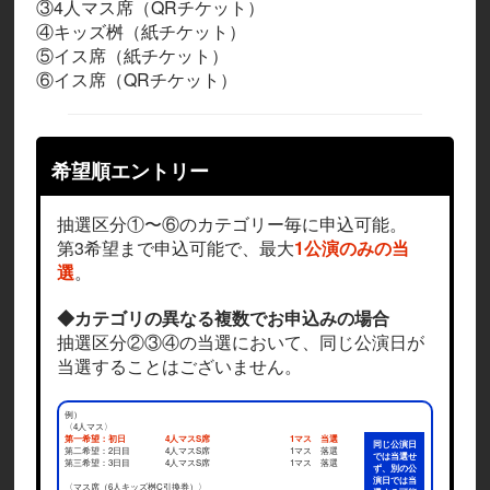
③4人マス席（QRチケット）
④キッズ桝（紙チケット）
⑤イス席（紙チケット）
⑥イス席（QRチケット）
希望順エントリー
抽選区分①〜⑥のカテゴリー毎に申込可能。
第3希望まで申込可能で、最大
1公演のみの当
選
。
◆カテゴリの異なる複数でお申込みの場合
抽選区分②③④の当選において、同じ公演日が
当選することはございません。
例）
〈4人マス〉
第一希望：初日
4人マスS席
1マス 当選
同じ公演日
第二希望：2日目
4人マスS席
1マス 落選
では当選せ
第三希望：3日目
4人マスS席
1マス 落選
ず、別の公
演日では当
〈マス席（6人キッズ桝C引換券）〉