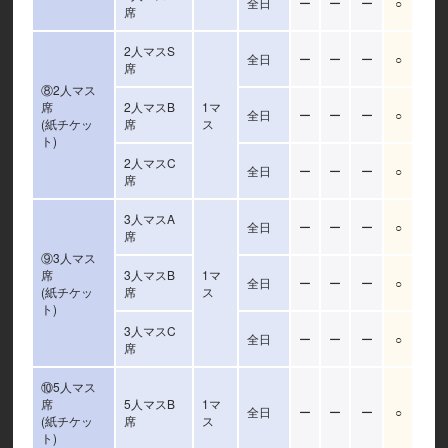
全日
ー
ー
ー
○
席
2人マスS
全日
ー
ー
ー
○
席
⑧2人マス
席
2人マスB
1マ
全日
ー
ー
ー
○
(紙チケッ
席
ス
ト)
2人マスC
全日
ー
ー
ー
○
席
3人マスA
全日
ー
ー
ー
○
席
⑨3人マス
席
3人マスB
1マ
全日
ー
ー
ー
○
(紙チケッ
席
ス
ト)
3人マスC
全日
ー
ー
ー
○
席
⑩5人マス
席
5人マスB
1マ
全日
ー
ー
ー
○
(紙チケッ
席
ス
ト)