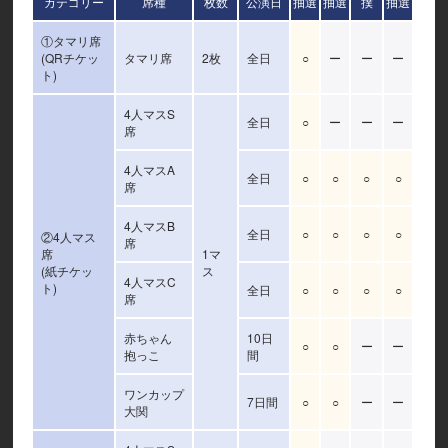
カテゴリー
席種
枚数
公演日
抽選
抽選
撲
抽選
①タマリ席
(QRチケッ
タマリ席
2枚
全日
○
ー
ー
ー
ト)
4人マスS
全日
○
ー
ー
ー
席
4人マスA
全日
○
○
○
○
席
4人マスB
全日
○
○
○
○
②4人マス
席
席
1マ
(紙チケッ
ス
4人マスC
ト)
全日
○
○
○
○
席
赤ちゃん
10日
○
○
ー
ー
抱っこ
間
ワンカップ
7日間
○
○
ー
ー
大関