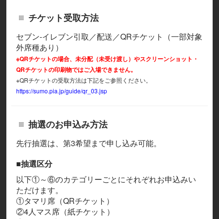
チケット受取方法
セブン-イレブン引取／配送／QRチケット（一部対象
外席種あり）
※QRチケットの場合、未分配（未受け渡し）やスクリーンショット・
QRチケットの印刷物ではご入場できません。
※QRチケットの受取方法は下記をご参照ください。
https://sumo.pia.jp/guide/qr_03.jsp
抽選のお申込み方法
先行抽選は、第3希望まで申し込み可能。
■抽選区分
以下①～⑥のカテゴリーごとにそれぞれお申込みい
ただけます。
①タマリ席（QRチケット）
②4人マス席（紙チケット）