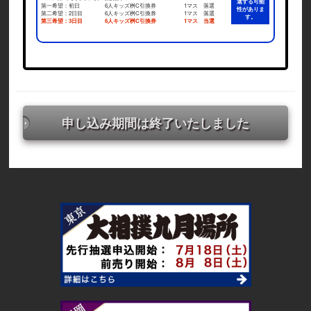
選する可能
第一希望：初日
6人キッズ桝C引換券
1マス 落選
性がありま
第二希望：2日目
6人キッズ桝C引換券
1マス 落選
す。
第三希望：3日目
6人キッズ桝C引換券
1マス 当選
申し込み期間は終了いたしました