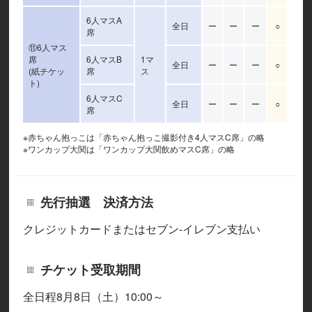
6人マスA
全日
ー
ー
ー
○
席
⑪6人マス
席
6人マスB
1マ
全日
ー
ー
ー
○
(紙チケッ
席
ス
ト)
6人マスC
全日
ー
ー
ー
○
席
※赤ちゃん抱っこは「赤ちゃん抱っこ撮影付き4人マスC席」の略
※ワンカップ大関は「ワンカップ大関飲めマスC席」の略
先行抽選 決済方法
クレジットカードまたはセブン-イレブン支払い
チケット受取期間
全日程8月8日（土）10:00～