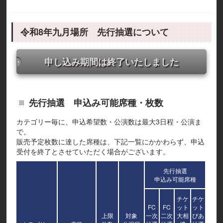
令和8年九月場所 先行抽選について
申し込み期間は終了いたしました
先行抽選 申込み可能席種・枚数
カテゴリー毎に、申込希望数・公演数は最大3日程・公演ま
で。
販売予定枚数に達した席種は、下記一覧にかかわらず、申込
受付を終了とさせていただく場合がございます。
先行抽選
申込み可能席種
チケ
チケ
FC
FC
ット
ット
上限
対象
一次
二次
大相
ぴあ